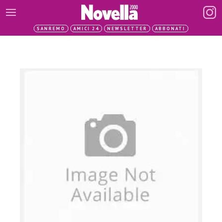
SANREMO
AMICI 24
NEWSLETTER
ABBONATI