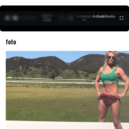
0:27 /
Ad
hub
Media
POWERED
1
/
2
3:35
BY
foto