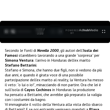
0:30 /
Ad
hub
Media
POWERED
1
/
2
3:35
BY
Secondo le fonti di
Novella 2000
, gli autori dell’
Isola dei
Famosi
starebbero lavorando a una grande “sorpresa” per
Simona Ventura
: l’arrivo in Honduras dell’ex marito
Stefano Bettarini
.
Stefano e Simona, che hanno due figli, non si vedono da più
due anni, e quando è girata voce di una possibile
partecipazione dell’ex marito al reality, la Ventura ha messo
il veto: “o lui o io!”, minacciando di non partire. Ora che lei è
sull’isola di
Cayos Cochinos
in Honduras la produzione
ha pensato a Bettarini, che avrebbe già preparato la valigia
con i costumini da bagno.
Vi immaginate il volto della Ventura alla vista dello sbarco
di Bettarini? E se poi entrambi venissero mandati a
Playa