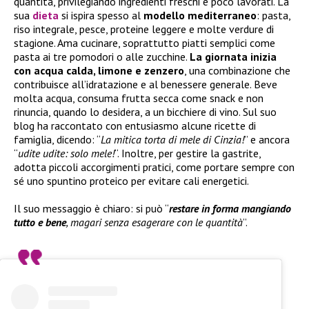
quantità, privilegiando ingredienti freschi e poco lavorati. La
sua
dieta
si ispira spesso al
modello mediterraneo
: pasta,
riso integrale, pesce, proteine leggere e molte verdure di
stagione. Ama cucinare, soprattutto piatti semplici come
pasta ai tre pomodori o alle zucchine.
La giornata inizia
con acqua calda, limone e zenzero
, una combinazione che
contribuisce all’idratazione e al benessere generale. Beve
molta acqua, consuma frutta secca come snack e non
rinuncia, quando lo desidera, a un bicchiere di vino. Sul suo
blog ha raccontato con entusiasmo alcune ricette di
famiglia, dicendo: “
La mitica torta di mele di Cinzia!
” e ancora
“
udite udite: solo mele!
“. Inoltre, per gestire la gastrite,
adotta piccoli accorgimenti pratici, come portare sempre con
sé uno spuntino proteico per evitare cali energetici.
Il suo messaggio è chiaro: si può “
restare in forma mangiando
tutto e bene
, magari senza esagerare con le quantità
”.