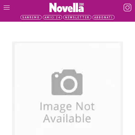
SANREMO
AMICI 24
NEWSLETTER
ABBONATI