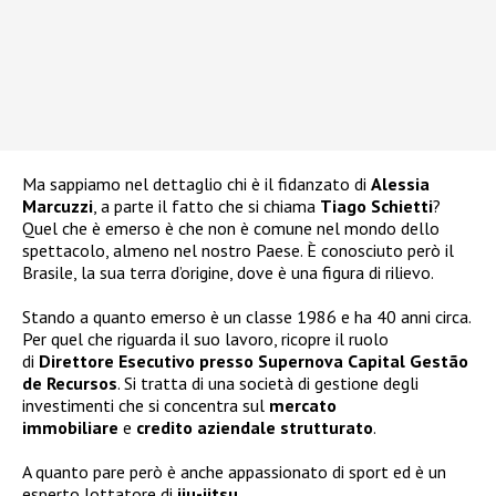
Ma sappiamo nel dettaglio chi è il fidanzato di
Alessia
Marcuzzi
, a parte il fatto che si chiama
Tiago Schietti
?
Quel che è emerso è che non è comune nel mondo dello
spettacolo, almeno nel nostro Paese. È conosciuto però il
Brasile, la sua terra d’origine, dove è una figura di rilievo.
Stando a quanto emerso è un classe 1986 e ha 40 anni circa.
Per quel che riguarda il suo lavoro, ricopre il ruolo
di
Direttore Esecutivo presso Supernova Capital Gestão
de Recursos
. Si tratta di una società di gestione degli
investimenti che si concentra sul
mercato
immobiliare
e
credito aziendale strutturato
.
A quanto pare però è anche appassionato di sport ed è un
esperto lottatore di
jiu-jitsu
.