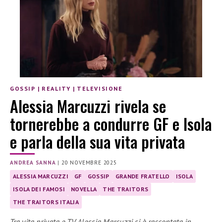
GOSSIP
|
REALITY
|
TELEVISIONE
Alessia Marcuzzi rivela se
tornerebbe a condurre GF e Isola
e parla della sua vita privata
ANDREA SANNA
|
20 NOVEMBRE 2025
ALESSIA MARCUZZI
GF
GOSSIP
GRANDE FRATELLO
ISOLA
ISOLA DEI FAMOSI
NOVELLA
THE TRAITORS
THE TRAITORS ITALIA
Tra vita privata e TV, Alessia Marcuzzi si è raccontata in