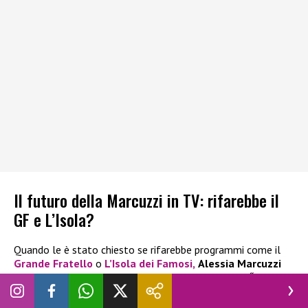
Il futuro della Marcuzzi in TV: rifarebbe il
GF e L’Isola?
Quando le è stato chiesto se rifarebbe programmi come il
Grande Fratello
o
L’Isola dei Famosi
,
Alessia Marcuzzi
non ha avuto dubbi e ha risposto in maniera chiara:
“Mi
manca sempre qualcosa di nuovo. Quello che è stato fatto è
passato. Cerco stimoli nuovi, creativi”.
Parole che fanno capire