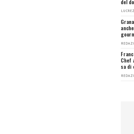
del d
LUCREZ
Grana
anche
gour
REDAZI
Franc
Chef 
sa di
REDAZI