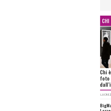
CHI
Chi 
foto
dall
LUCREZ
BigMa
Lazze