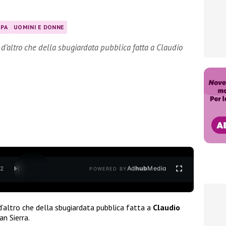
RPA
UOMINI E DONNE
 d’altro che della sbugiardata pubblica fatta a Claudio
Ad
hub
Media
/
2
POWERED BY
d’altro che della sbugiardata pubblica fatta a
Claudio
n Sierra.