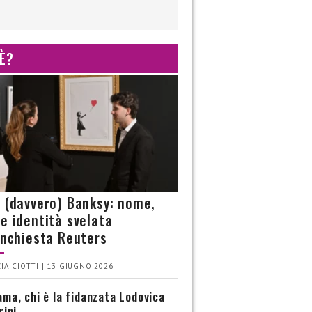
 È?
è (davvero) Banksy: nome,
 e identità svelata
’inchiesta Reuters
IA CIOTTI | 13 GIUGNO 2026
ma, chi è la fidanzata Lodovica
rini