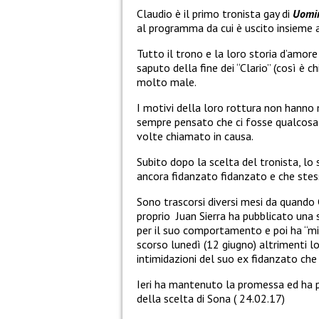
Claudio è il primo tronista gay di
Uomin
al programma da cui è uscito insieme
Tutto il trono e la loro storia d’amor
saputo della fine dei “Clario” (così è 
molto male.
I motivi della loro rottura non hanno 
sempre pensato che ci fosse qualcosa d
volte chiamato in causa.
Subito dopo la scelta del tronista, lo
ancora fidanzato fidanzato e che stesse
Sono trascorsi diversi mesi da quando 
proprio
Juan Sierra ha pubblicato una 
per il suo comportamento e poi ha “min
scorso lunedì (12 giugno) altrimenti lo
intimidazioni del suo ex fidanzato che
Ieri ha mantenuto la promessa ed ha p
della scelta di Sona ( 24.02.17)