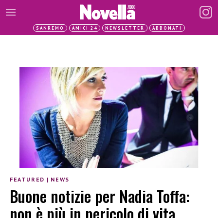
SANREMO
AMICI 24
NEWSLETTER
ABBONATI
FEATURED
|
NEWS
Buone notizie per Nadia Toffa:
non è più in pericolo di vita