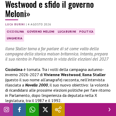
Westwood e sfido il governo
Meloni»
LUCA BURINI
|
4 AGOSTO 2026
CICCIOLINA
GOVERNO MELONI
LUCA BURINI
POLITICA
UNGHERIA
Ilona Staller torna a far parlare di sé come volto della
campagna della storica maison britannica. Intanto, prepara
il suo rientro in Parlamento in vista delle elezioni del 2027
Cicciolina
è tornata. Tra i volti della campagna autunno-
inverno 2026-2027 di
Vivienne Westwood
,
Ilona Staller
(questo il suo nome all’anagrafe) racconta, nell’intervista
rilasciata a
Novella 2000
, il suo nuovo obiettivo: la volontà
di ricandidarsi alle prossime elezioni politiche per fare ritorno
in Parlamento, dopo l’esperienza da deputata nella X
legislatura, tra il 1987 e il 1992.
Cicciolina è pronta a tornare in politica