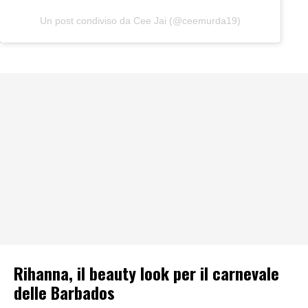
Un post condiviso da Cee Jai (@ceemurda19)
Rihanna, il beauty look per il carnevale
delle Barbados