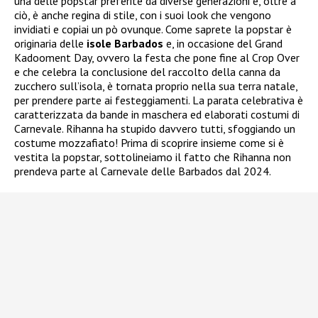
una delle popstar preferite da diverse generazioni e, oltre a
ciò, è anche regina di stile, con i suoi look che vengono
invidiati e copiai un pò ovunque. Come saprete la popstar è
originaria delle
isole Barbados
e, in occasione del Grand
Kadooment Day, ovvero la festa che pone fine al Crop Over
e che celebra la conclusione del raccolto della canna da
zucchero sull’isola, è tornata proprio nella sua terra natale,
per prendere parte ai festeggiamenti. La parata celebrativa è
caratterizzata da bande in maschera ed elaborati costumi di
Carnevale. Rihanna ha stupido davvero tutti, sfoggiando un
costume mozzafiato! Prima di scoprire insieme come si è
vestita la popstar, sottolineiamo il fatto che Rihanna non
prendeva parte al Carnevale delle Barbados dal 2024.