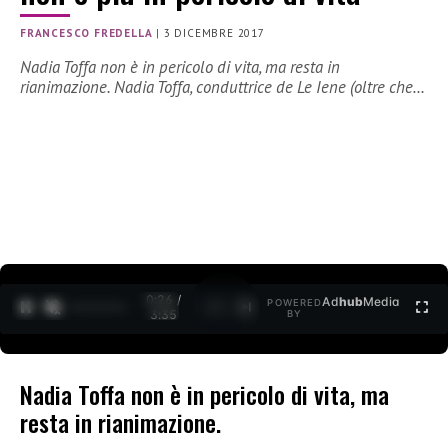
FRANCESCO FREDELLA
|
3 DICEMBRE 2017
Nadia Toffa non è in pericolo di vita, ma resta in
rianimazione. Nadia Toffa, conduttrice de Le Iene (oltre che…
0:27 /
Ad
hub
Media
POWERED
1
/
2
3:35
BY
Nadia Toffa non è in pericolo di vita, ma
resta in rianimazione.