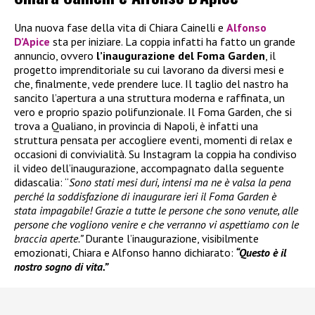
Una nuova fase della vita di Chiara Cainelli e
Alfonso
D’Apice
sta per iniziare. La coppia infatti ha fatto un grande
annuncio, ovvero
l’inaugurazione del Foma Garden
, il
progetto imprenditoriale su cui lavorano da diversi mesi e
che, finalmente, vede prendere luce. Il taglio del nastro ha
sancito l’apertura a una struttura moderna e raffinata, un
vero e proprio spazio polifunzionale. Il Foma Garden, che si
trova a Qualiano, in provincia di Napoli, è infatti una
struttura pensata per accogliere eventi, momenti di relax e
occasioni di convivialità. Su Instagram la coppia ha condiviso
il video dell’inaugurazione, accompagnato dalla seguente
didascalia: “
Sono stati mesi duri, intensi ma ne è valsa la pena
perché la soddisfazione di inaugurare ieri il Foma Garden è
stata impagabile! Grazie a tutte le persone che sono venute, alle
persone che vogliono venire e che verranno vi aspettiamo con le
braccia aperte.”
Durante l’inaugurazione, visibilmente
emozionati, Chiara e Alfonso hanno dichiarato:
“Questo è il
nostro sogno di vita.”