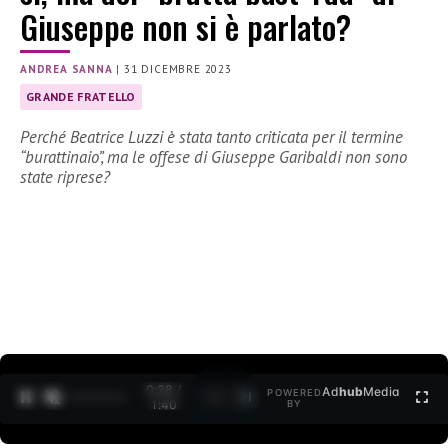
Giuseppe non si è parlato?
ANDREA SANNA
|
31 DICEMBRE 2023
GRANDE FRATELLO
Perché Beatrice Luzzi è stata tanto criticata per il termine
“burattinaio”, ma le offese di Giuseppe Garibaldi non sono
state riprese?
0:29 /
Ad
hub
Media
POWERED
1
/
2
1:40
BY