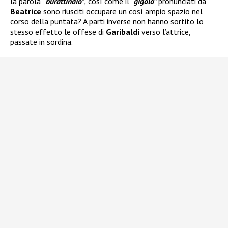
la parola
“burattinaio”
,
così come il
“gigolò”
pronunciati da
Beatrice
sono riusciti occupare un così ampio spazio nel
corso della puntata? A parti inverse non hanno sortito lo
stesso effetto le offese di
Garibaldi
verso l’attrice,
passate in sordina.