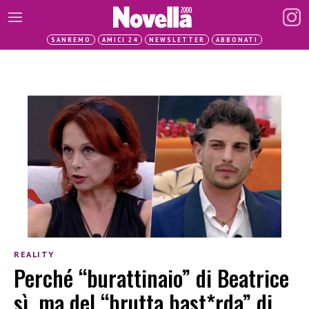
SANREMO
AMICI 24
NEWSLETTER
ABBONATI
REALITY
Perché “burattinaio” di Beatrice
sì, ma del “brutta bast*rda” di