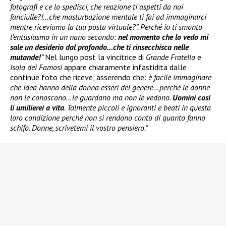
fotografi e ce lo spedisci, che reazione ti aspetti da noi
fanciulle?!…che masturbazione mentale ti fai ad immaginarci
mentre riceviamo la tua posta virtuale?”. Perché io ti smonto
l’entusiasmo in un nano secondo:
nel momento che lo vedo mi
sale un desiderio dal profondo…che ti rinsecchisca nelle
mutande!
”
Nel lungo post la vincitrice di
Grande Fratello
e
Isola dei Famosi
appare chiaramente infastidita dalle
continue foto che riceve, asserendo che:
è facile immaginare
che idea hanno della donna esseri del genere…perché le donne
non le conoscono…le guardano ma non le vedono.
Uomini così
li umilierei a vita
. Talmente piccoli e ignoranti e beati in questa
loro condizione perché non si rendono conto di quanto fanno
schifo. Donne, scrivetemi il vostro pensiero.”