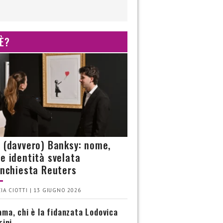
 È?
è (davvero) Banksy: nome,
 e identità svelata
’inchiesta Reuters
IA CIOTTI | 13 GIUGNO 2026
ma, chi è la fidanzata Lodovica
rini