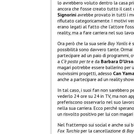
lo avrebbero voluto dentro la casa pr
ancora che fosse creato tutto il cast 
Signorini
avrebbe provato in tutti i m
rifiutato categoricamente. I motivi ve
erano legati al fatto che l’attore fos
reality, ma a fare carriera nel suo lavo
Ora però che la sua serie
Bay Yanlis
è s
possibilità sono davvero tante. Ormai è
partecipare ad un paio di programmi, 
a
C’è posta per te
e da
Barbara D’Urso
magari potrebbe essere ballerino per 
nuovissimi progetti, adesso
Can Yam
anche a partecipare ad un reality show
In tal caso, i suoi fan non sarebbero p
vederlo 24 ore su 24 in TV, ma non app
preferiscono osservarlo nel suo lavor
nella sua carriera. Ecco perché speran
un risvolto positivo per lui con magar
Nel frattempo sui social e anche sui bl
Fox Turchia
per la cancellazione di
Bay