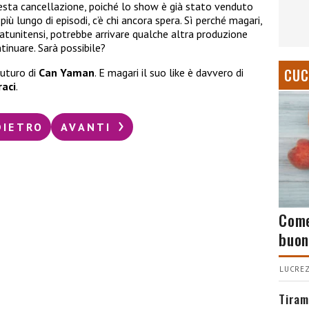
esta cancellazione, poiché lo show è già stato venduto
iù lungo di episodi, c’è chi ancora spera. Sì perché magari,
atunitensi, potrebbe arrivare qualche altra produzione
tinuare. Sarà possibile?
CUC
futuro di
Can Yaman
. E magari il suo like è davvero di
raci
.
DIETRO
AVANTI
Come
buon
LUCREZ
Tiram