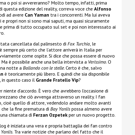
ima o poi si avvereranno? Molto tempo, infatti, prima
di questa edizione del reality, correva voce che
Alfonso
odi ad avere
Can Yaman
tra i concorrenti. Ma lui aveva
ri e propri non si sono mai saputi, ma quasi sicuramente
se prima di tutto occupato sul set e poi non interessato ai
ro.
tata cancellata dal palinsesto di
Fox Turchia
, le
 sempre più certo che l’attore arriverà in Italia per
ovviamente come ospite. Si dice che possa essere di nuovo
. Ma è possibile anche una bella intervista a
Verissimo
. O
una notte a
Ballando con le stelle
. Certo è che, salvo
an
è teoricamente più libero. E quindi che sia disponibile
, in questo caso il
Grande Fratello Vip
?
er niente d’accordo. È vero che avrebbero l’occasione di
rezzano che ciò avvenga attraverso un reality. I fan
o, cioè quello di attore, vedendolo andare molto avanti
o che la fine prematura di
Bay Yanlis
possa almeno avere
i una chiamata di
Ferzan Ozpetek
per un nuovo progetto.
og è iniziata una vera e propria battaglia dei fan contro
 Yanlis
. Tra varie notizie che parlano del fatto che il