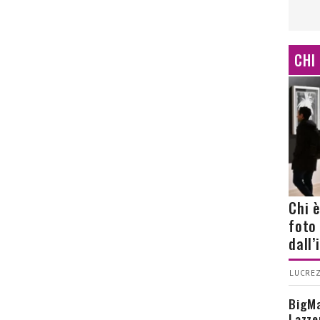
CHI
Chi 
foto
dall
LUCREZ
BigMa
Lazze