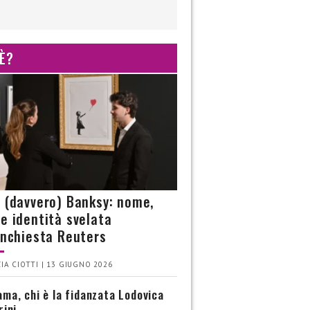
 È?
è (davvero) Banksy: nome,
 e identità svelata
’inchiesta Reuters
IA CIOTTI | 13 GIUGNO 2026
ma, chi è la fidanzata Lodovica
rini