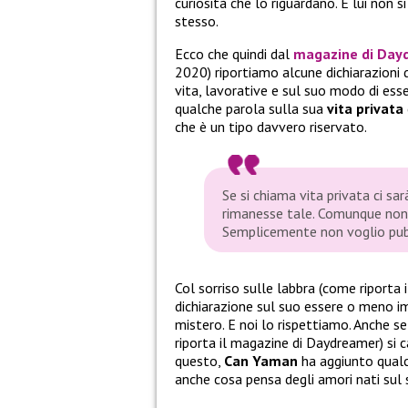
curiosità che lo riguardano. E lui non s
stesso.
Ecco che quindi dal
magazine di Day
2020) riportiamo alcune dichiarazioni 
vita, lavorative e sul suo modo di ess
qualche parola sulla sua
vita privata
che è un tipo davvero riservato.
Se si chiama vita privata ci sar
rimanesse tale. Comunque non 
Semplicemente non voglio pubbl
Col sorriso sulle labbra (come riporta 
dichiarazione sul suo essere o meno im
mistero. E noi lo rispettiamo. Anche s
riporta il magazine di Daydreamer) si 
questo,
Can Yaman
ha aggiunto qualc
anche cosa pensa degli amori nati sul 