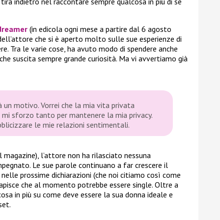
i tira indietro nel raccontare sempre qualcosa in più di se
dreamer
(in edicola ogni mese a partire dal 6 agosto
dell’attore che si è aperto molto sulle sue esperienze di
ere. Tra le varie cose, ha avuto modo di spendere anche
che suscita sempre grande curiosità. Ma vi avvertiamo già
à un motivo. Vorrei che la mia vita privata
mi sforzo tanto per mantenere la mia privacy.
icizzare le mie relazioni sentimentali.
il magazine), l’attore non ha rilasciato nessuna
pegnato. Le sue parole continuano a far crescere il
e nelle prossime dichiarazioni (che noi citiamo così come
capisce che al momento potrebbe essere single. Oltre a
osa in più su come deve essere la sua donna ideale e
set.