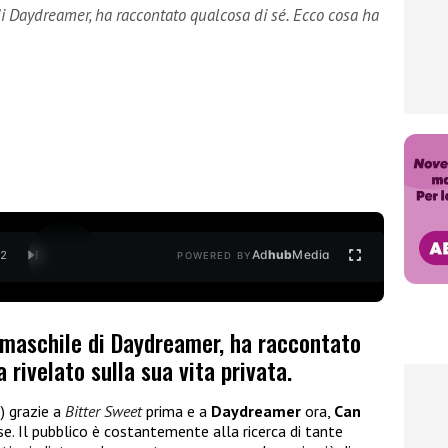
i Daydreamer, ha raccontato qualcosa di sé. Ecco cosa ha
Ad
hub
Media
/
2
POWERED BY
 maschile di Daydreamer, ha raccontato
 rivelato sulla sua vita privata.
) grazie a
Bitter Sweet
prima e a
Daydreamer
ora,
Can
e. Il pubblico è costantemente alla ricerca di tante