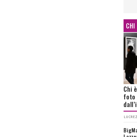
CHI
Chi 
foto
dall
LUCREZ
BigMa
Lazze