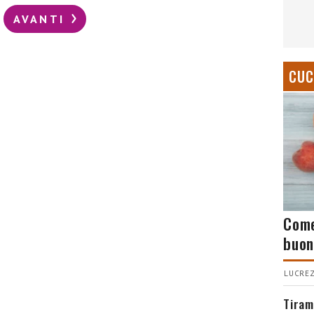
AVANTI
CUC
Come
buon
LUCREZ
Tiram