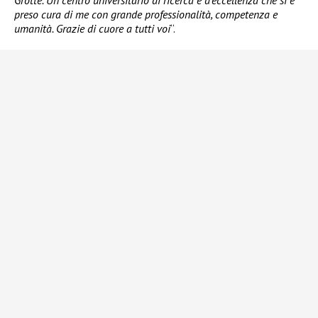
Grotte. Un centro universitario di ricerca e d’eccellenza che si è
preso cura di me con grande professionalità, competenza e
umanità. Grazie di cuore a tutti voi
“.