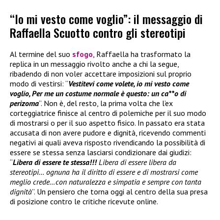
“Io mi vesto come voglio”: il messaggio di
Raffaella Scuotto contro gli stereotipi
Al termine del suo
sfogo
, Raffaella ha trasformato la
replica in un messaggio rivolto anche a chi la segue,
ribadendo di non voler accettare imposizioni sul proprio
modo di vestirsi: “
Vestitevi come volete, io mi vesto come
voglio, Per me un costume normale è questo: un ca**o di
perizoma
”. Non è, del resto, la prima volta che l’ex
corteggiatrice finisce al centro di polemiche per il suo modo
di mostrarsi o per il suo aspetto fisico. In passato era stata
accusata di non avere pudore e dignità, ricevendo commenti
negativi ai quali aveva risposto rivendicando la possibilità di
essere se stessa senza lasciarsi condizionare dai giudizi:
“
Libera di essere te stessa!!!
Libera di essere libera da
stereotipi… ognuna ha il diritto di essere e di mostrarsi come
meglio crede…con naturalezza e simpatia e sempre con tanta
dignità
”. Un pensiero che torna oggi al centro della sua presa
di posizione contro le critiche ricevute online.