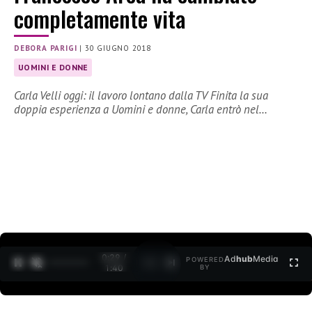
completamente vita
DEBORA PARIGI
|
30 GIUGNO 2018
UOMINI E DONNE
Carla Velli oggi: il lavoro lontano dalla TV Finita la sua
doppia esperienza a Uomini e donne, Carla entrò nel…
0:30 /
Ad
hub
Media
POWERED
1
/
2
1:40
BY