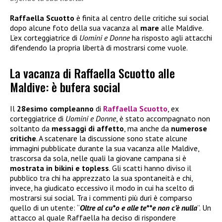
Raffaella Scuotto
è finita al centro delle critiche sui social
dopo alcune foto della sua vacanza al
mare
alle Maldive.
L’ex corteggiatrice di
Uomini e Donne
ha risposto agli attacchi
difendendo la propria libertà di mostrarsi come vuole.
La vacanza di Raffaella Scuotto alle
Maldive: è bufera social
Il
28esimo compleanno
di
Raffaella Scuotto
, ex
corteggiatrice di
Uomini e Donne
, è stato accompagnato non
soltanto da
messaggi di affetto
, ma anche da
numerose
critiche
. A scatenare la discussione sono state alcune
immagini pubblicate durante la sua vacanza alle Maldive,
trascorsa da sola, nelle quali la giovane campana si è
mostrata in bikini e topless
. Gli scatti hanno diviso il
pubblico tra chi ha apprezzato la sua spontaneità e chi,
invece, ha giudicato eccessivo il modo in cui ha scelto di
mostrarsi sui social. Tra i commenti più duri è comparso
quello di un utente: “
Oltre al cu*o e alle te**e non c’è nulla
”. Un
attacco al quale Raffaella ha deciso di rispondere