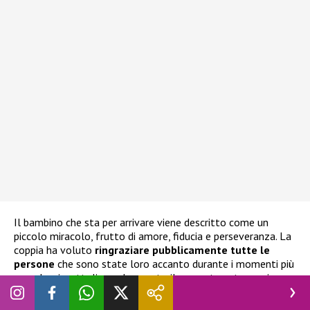
Il bambino che sta per arrivare viene descritto come un
piccolo miracolo, frutto di amore, fiducia e perseveranza. La
coppia ha voluto
ringraziare pubblicamente tutte le
persone
che sono state loro accanto durante i momenti più
complessi, sottolineando quanto il supporto esterno sia
stato fondamentale. Nel frattempo, anche diversi volti noti
del mondo dello spettacolo e dei social hanno voluto