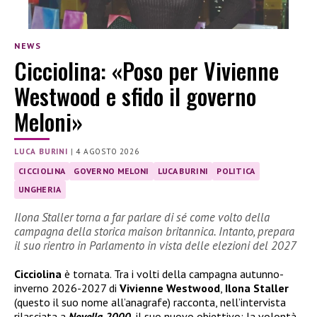
NEWS
Cicciolina: «Poso per Vivienne
Westwood e sfido il governo
Meloni»
LUCA BURINI
|
4 AGOSTO 2026
CICCIOLINA
GOVERNO MELONI
LUCA BURINI
POLITICA
UNGHERIA
Ilona Staller torna a far parlare di sé come volto della
campagna della storica maison britannica. Intanto, prepara
il suo rientro in Parlamento in vista delle elezioni del 2027
Cicciolina
è tornata. Tra i volti della campagna autunno-
inverno 2026-2027 di
Vivienne Westwood
,
Ilona Staller
(questo il suo nome all’anagrafe) racconta, nell’intervista
rilasciata a
Novella 2000
, il suo nuovo obiettivo: la volontà