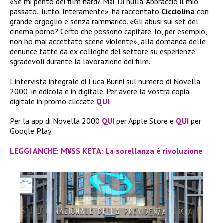
«Se mi pento dei film hard? Mai. Di nulla. Abbraccio il mio
passato. Tutto. Interamente», ha raccontato
Cicciolina
con
grande orgoglio e senza rammarico. «Gli abusi sui set del
cinema porno? Certo che possono capitare. Io, per esempio,
non ho mai accettato scene violente», alla domanda delle
denunce fatte da ex colleghe del settore su esperienze
sgradevoli durante la lavorazione dei film.
L’intervista integrale di Luca Burini sul numero di Novella
2000, in edicola e in digitale. Per avere la vostra copia
digitale in promo cliccate
QUI
.
Per la app di Novella 2000
QUI
per Apple Store e
QUI
per
Google Play
LEGGI ANCHE: M¥SS KETA: La sorellanza è rivoluzione