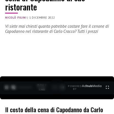
ristorante
NICOLÒ FIGINI
|
1 DICEMBRE 2022
Vi siete mai chiesti quanto potrebbe costare fare il cenone di
Capodanno nel ristorante di Carlo Cracco? Tutti i prezzi
0:15 /
Ad
hub
Media
POWERED
1
/
2
1:40
BY
Il costo della cena di Capodanno da Carlo