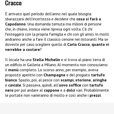
Cracco
È arrivato quel periodo dell’anno nel quale bisogna
sbarazzarsi dell’incertezza e decidere che
cosa si farà a
Capodanno
. Una domanda temuta ma milioni di persone
che, in chiave, ironica viene ripresa ogni volta. C’è chi
festeggerà con la propria famiglia e chi con gli amici. In molti
andranno anche a fare il classico cenone nei ristoranti. Ma se
doveste per caso scegliere quello di
Carlo Cracco
,
quanto vi
verrebbe a costare
?
Il locale ha una
Stella Michelin
e si trova al piano terra di
un edificio in Galleria a Milano. Al momento non conosciamo
il
menù
completo. Lo scorso anno, per esempio, aveva
proposto aperitivi con
Champagne
e del pregiato
tartufo
bianco
. Spazio, poi, al pesce con
scampi
,
storione
,
aringhe
e
caviale
. Si passava, quindi, all’
uovo soffice
con
tartufo
nero
per poi andare al
cappone
e a
dolci
vari. Probabilmente
le portate non varieranno di molto e così anche i
prezzi
.