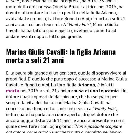
al Sole”
, dove Marina Giulia interpreta, da oltre 25 anni, il
ruolo della dottoressa Ornella Bruni. L’attrice, nel 2015, ha
dovuto affrontare la tragica perdita della figlia Arianna,
avuta dall’ex marito, l’attore Roberto Alpi, e morta a soli 21
anni a causa di una leucemia. A
“Vanity Fair”
, Marina Giulia
Cavalli ha parlato a cuore aperto, rivelando come fa ad
andare avanti dopo il lutto più grande.
Marina Giulia Cavalli: la figlia Arianna
morta a soli 21 anni
E’ la paura più grande di un genitore, quella di sopravvivere ai
propri figli. E’ quello che purtroppo è successo a Marina Giulia
Cavalli e Roberto Alpi. La loro figlia,
Arianna,
è infatti
morta
nel 2015 a soli 21 anni
a causa di una leucemia.
Un
dolore quasi impossibile da spiegare, che ha segnato per
sempre la vita dei due attori. Marina Giulia Cavalli ha
concesso una lunga e toccante intervista a
“Vanity Fai
r”,
nella quale ha parlato a cuore aperto, di quel dolore che
ancora oggi, a distanza di 11 anni, è ancora presente e con il
quale deve fare i coni ogni giorno:
“Non è possibile scappare
dal dolore, come si fa? Se anche ti butti a capofitto nel lavoro,