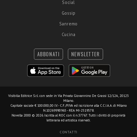
Social
Gossip
Sanremo
Cucina
ABBONATI
NEWSLETTER
Visibilia Editrice S.r.l.
con sede in Via Privata Giovannino De Grassi 12/12A, 20123
Milano.
Capitale sociale € 100.000,00 I.V. - C.F./P.IVA ed iscrizione alla C.C.I.A.A. di Milano
N.10269990965 - REA MI-2519578.
Novella 2000 © 2026. Iscritta al ROC con il n.37767. Tutti i diritti di proprietà
letteraria ed artistica riservati.
CONTATTI