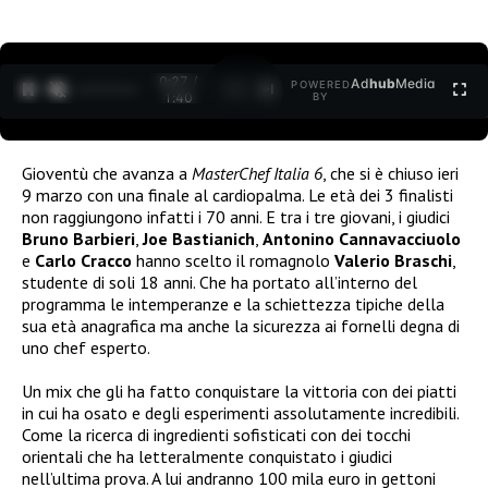
0:28 /
Ad
hub
Media
POWERED
1
/
2
1:40
BY
Gioventù che avanza a
MasterChef Italia 6
, che si è chiuso ieri
9 marzo con una finale al cardiopalma. Le età dei 3 finalisti
non raggiungono infatti i 70 anni. E tra i tre giovani, i giudici
Bruno Barbieri
,
Joe Bastianich
,
Antonino Cannavacciuolo
e
Carlo Cracco
hanno scelto il romagnolo
Valerio Braschi
,
studente di soli 18 anni. Che ha portato all’interno del
programma le intemperanze e la schiettezza tipiche della
sua età anagrafica ma anche la sicurezza ai fornelli degna di
uno chef esperto.
Un mix che gli ha fatto conquistare la vittoria con dei piatti
in cui ha osato e degli esperimenti assolutamente incredibili.
Come la ricerca di ingredienti sofisticati con dei tocchi
orientali che ha letteralmente conquistato i giudici
nell’ultima prova. A lui andranno 100 mila euro in gettoni