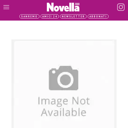
SANREMO
AMICI 24
NEWSLETTER
ABBONATI