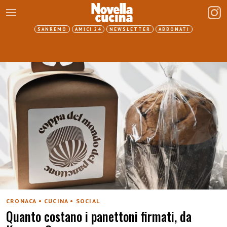
SANREMO
AMICI 24
NEWSLETTER
ABBONATI
CRONACA • CUCINA • SOCIAL
Quanto costano i panettoni firmati, da