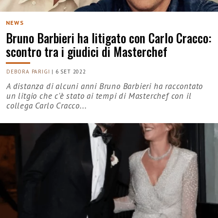
NEWS
Bruno Barbieri ha litigato con Carlo Cracco:
scontro tra i giudici di Masterchef
DEBORA PARIGI
|
6 SET 2022
A distanza di alcuni anni Bruno Barbieri ha raccontato
un litgio che c'è stato ai tempi di Masterchef con il
collega Carlo Cracco...