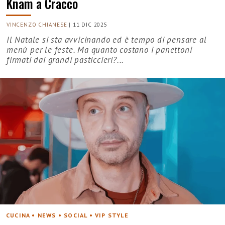
Knam a Cracco
VINCENZO CHIANESE
|
11 DIC 2025
Il Natale si sta avvicinando ed è tempo di pensare al
menù per le feste. Ma quanto costano i panettoni
firmati dai grandi pasticcieri?...
CUCINA • NEWS • SOCIAL • VIP STYLE