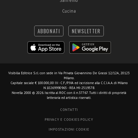
Sanremo
Cucina
ABBONATI
NEWSLETTER
Visibilia Editrice S.r.l.
con sede in Via Privata Giovannino De Grassi 12/12A, 20123
Milano.
Capitale sociale € 100.000,00 I.V. - C.F./P.IVA ed iscrizione alla C.C.I.A.A. di Milano
N.10269990965 - REA MI-2519578.
Novella 2000 © 2026. Iscritta al ROC con il n.37767. Tutti i diritti di proprietà
letteraria ed artistica riservati.
CONTATTI
PRIVACY E COOKIES POLICY
IMPOSTAZIONI COOKIE