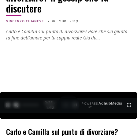
discutere
VINCENZO CHIANESE
|
3 DICEMBRE 2019
Carlo e Camilla sul punto di divorziare? Pare che sia giunta
la fine dell’amore per la coppia reale Già da…
0:25 /
Ad
hub
Media
POWERED
1
/
2
1:40
BY
Carlo e Camilla sul punto di divorziare?