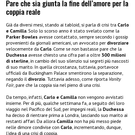
Pare che sia giunta la fine dell’amore per la
coppia reale
Già da diversi mesi, stando ai tabloid, si parla di crisi tra
Carlo
e Camilla
. Solo lo scorso anno è stato svelato come la
Parker Bowles
avesse contattato, sempre secondo i gossip
provenienti da giornali americani, un avvocato per
divorziare
velocemente da
Carlo
. Come se non bastasse pare che la
Duchessa
avesse chiesto una cifra pari a oltre
300 milioni
di sterline
, in cambio del suo silenzio sui segreti più nascosti
di suo marito. In quella circostanza, tuttavia, portavoce
ufficiali da Buckingham Palace smentirono la separazione,
negando il
divorzio
. Tuttavia adesso, come riporta
Vanity
Fair
, pare che la coppia sia nel pieno di una crisi.
Da tempo, infatti,
Carlo e Camilla
non vengono avvistati
insieme. Per di più, qualche settimana fa, a seguito del loro
viaggio nel Pacifico del Sud, per impegni reali, la
Duchessa
ha deciso di rientrare prima a Londra, lasciando suo marito ai
restanti affari. Da allora
Camilla
non ha più messo piede
nelle dimore condivise con
Carlo
, incrementando, dunque,
l’idea di una crisi di coppia.