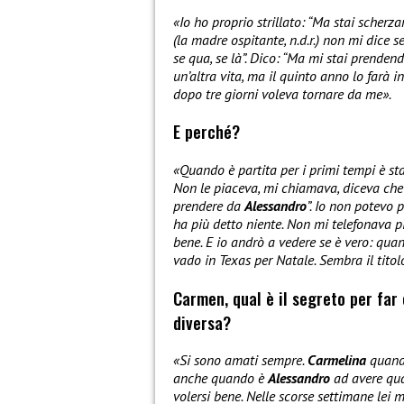
«Io ho proprio strillato: “Ma stai scherza
(la madre ospitante, n.d.r.) non mi dice se
se qua, se là”. Dico: “Ma mi stai prendend
un’altra vita, ma il quinto anno lo farà in
dopo tre giorni voleva tornare da me».
E perché?
«Quando è partita per i primi tempi è st
Non le piaceva, mi chiamava, diceva che 
prendere da
Alessandro
”. Io non potevo 
ha più detto niente. Non mi telefonava p
bene. E io andrò a vedere se è vero: qua
vado in Texas per Natale. Sembra il titol
Carmen, qual è il segreto per far 
diversa?
«Si sono amati sempre.
Carmelina
quando
anche quando è
Alessandro
ad avere qua
volersi bene. Nelle scorse settimane lei 