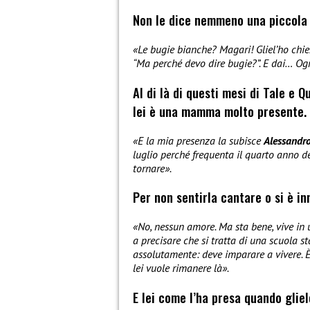
Non le dice nemmeno una piccola 
«Le bugie bianche? Magari! Gliel’ho chie
“Ma perché devo dire bugie?”. E dai… Ogn
Al di là di questi mesi di Tale e
lei è una mamma molto presente.
«E la mia presenza la subisce
Alessandr
luglio perché frequenta il quarto anno del
tornare».
Per non sentirla cantare o si è i
«No, nessun amore. Ma sta bene, vive in u
a precisare che si tratta di una scuola s
assolutamente: deve imparare a vivere. È 
lei vuole rimanere là».
E lei come l’ha presa quando glie