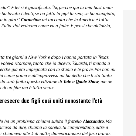
ndo?”. E lei si è giustificata: “Sì, perché qui la mia host mum
 ho lavato i denti, se ho fatto la pipì la sera, se ho mangiato,
o in giro?”.
Carmelina
mi racconta che in America è tutta
 Italia. Poi vedremo come va a finire. E pensi che all’inizio,
ata tre giorni a New York e dopo l’hanno portata in Texas.
voleva ritornare, tanto che io dicevo: “Guarda, ti mando a
perché già ero impegnata con lo studio e le prove. Poi non mi
iù come prima e all’improvviso mi ha detto che lì sta tanto
ndo sarà finita questa edizione di
Tale e Quale Show
, me ne
o di un film ma è tutto vero».
crescere due figli così uniti nonostante l’età
 ha un problema chiama subito il fratello
Alessandro
. Ma
lcosa da dire, chiama la sorella. Si comprendono, oltre a
mi chiamava alle 3 di notte, dimenticandosi del fuso orario.