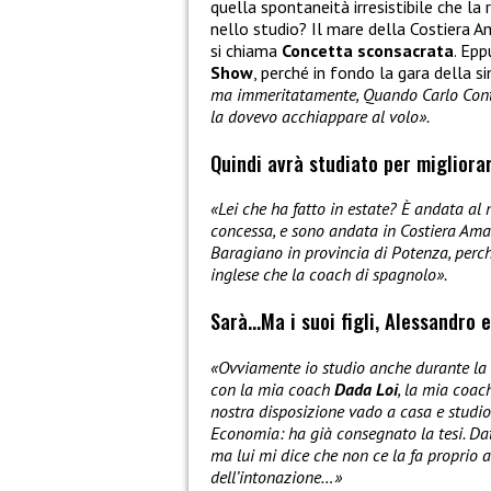
quella spontaneità irresistibile che la
nello studio? Il mare della Costiera Am
si chiama
Concetta sconsacrata
. Ep
Show
, perché in fondo la gara della si
ma immeritatamente, Quando Carlo Conti h
la dovevo acchiappare al volo».
Quindi avrà studiato per migliora
«Lei che ha fatto in estate? È andata al
concessa, e sono andata in Costiera Ama
Baragiano in provincia di Potenza, perch
inglese che la coach di spagnolo».
Sarà…Ma i suoi figli, Alessandro 
«Ovviamente io studio anche durante la s
con la mia coach
Dada Loi
, la mia coac
nostra disposizione vado a casa e studi
Economia: ha già consegnato la tesi. Dato
ma lui mi dice che non ce la fa proprio 
dell’intonazione…»