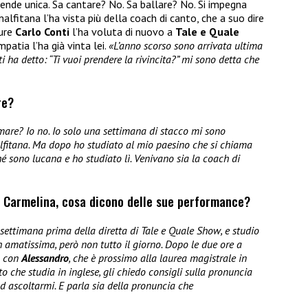
 rende unica. Sa cantare? No. Sa ballare? No. Si impegna
alfitana l’ha vista più della coach di canto, che a suo dire
pure
Carlo Conti
l’ha voluta di nuovo a
Tale e Quale
mpatia l’ha già vinta lei.
«L’anno scorso sono arrivata ultima
a detto: “Ti vuoi prendere la rivincita?” mi sono detta che
re?
 mare? Io no. Io solo una settimana di stacco mi sono
lfitana. Ma dopo ho studiato al mio paesino che si chiama
é sono lucana e ho studiato lì. Venivano sia la coach di
e Carmelina, cosa dicono delle sue performance?
ettimana prima della diretta di Tale e Quale Show, e studio
h amatissima, però non tutto il giorno. Dopo le due ore a
o con
Alessandro
, che è prossimo alla laurea magistrale in
 che studia in inglese, gli chiedo consigli sulla pronuncia
ad ascoltarmi. E parla sia della pronuncia che