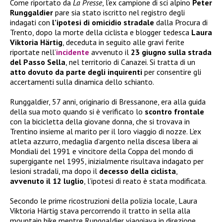
Come riportato da
La Presse
, l’ex campione di sci alpino
Peter
Runggaldier
pare sia stato iscritto nel registro degli
indagati con
l’ipotesi di omicidio stradale
dalla Procura di
Trento, dopo la morte della ciclista e blogger tedesca
Laura
Viktoria Härtig
, deceduta in seguito alle gravi ferite
riportate nell’
incidente
avvenuto il
23 giugno sulla strada
del Passo Sella
, nel territorio di Canazei. Si tratta di un
atto dovuto da parte degli inquirenti
per consentire gli
accertamenti sulla dinamica dello schianto.
Runggaldier, 57 anni, originario di Bressanone, era alla guida
della sua moto quando si è verificato lo
scontro frontale
con la bicicletta della giovane donna, che si trovava in
Trentino insieme al marito per il loro viaggio di nozze. L’ex
atleta azzurro, medaglia d’argento nella discesa libera ai
Mondiali del 1991 e vincitore della Coppa del mondo di
supergigante nel 1995, inizialmente risultava indagato per
lesioni stradali, ma dopo il
decesso della ciclista
,
avvenuto il 12 luglio
, l’ipotesi di reato è stata modificata.
Secondo le prime ricostruzioni della polizia locale, Laura
Viktoria Härtig stava percorrendo il tratto in sella alla
mountain bike mentre Runggaldier viaggiava in direzione