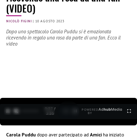
(VIDEO)
NICOLÒ FIGINI
|
10 AGOSTO 2023
Dopo uno spettacolo Carola Puddu si è emozionata
ricevendo in regalo una rosa da parte di una fan. Ecco il
video
0:28 /
Ad
hub
Media
POWERED
1
/
2
3:35
BY
Carola Puddu
dopo aver partecipato ad
Amici
ha iniziato