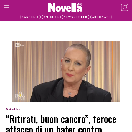
SANREMO
AMICI 24
NEWSLETTER
ABBONATI
SOCIAL
“Ritirati, buon cancro”, feroce
attacco di un hater contro