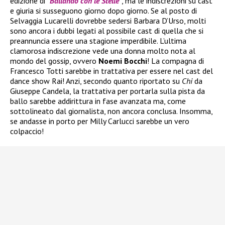
edizione di
“
Ballando con le Stelle
“
, ma le indiscrezioni su cast
e giuria si susseguono giorno dopo giorno. Se al posto di
Selvaggia Lucarelli dovrebbe sedersi Barbara D’Urso, molti
sono ancora i dubbi legati al possibile cast di quella che si
preannuncia essere una stagione imperdibile. L’ultima
clamorosa indiscrezione vede una donna molto nota al
mondo del gossip, ovvero
Noemi Bocchi
! La compagna di
Francesco Totti sarebbe in trattativa per essere nel cast del
dance show Rai! Anzi, secondo quanto riportato su
Chi
da
Giuseppe Candela, la trattativa per portarla sulla pista da
ballo sarebbe addirittura in fase avanzata ma, come
sottolineato dal giornalista, non ancora conclusa. Insomma,
se andasse in porto per Milly Carlucci sarebbe un vero
colpaccio!