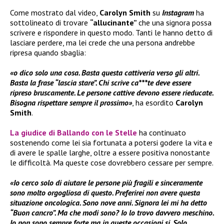
Come mostrato dal video,
Carolyn Smith
su
Instagram
ha
sottolineato di trovare
“allucinante”
che una signora possa
scrivere e rispondere in questo modo. Tanti le hanno detto di
lasciare perdere, ma lei crede che una persona andrebbe
ripresa quando sbaglia:
«o dico solo una cosa. Basta questa cattiveria verso gli altri.
Basta la frase “lascia stare”. Chi scrive ca***te deve essere
ripreso bruscamente. Le persone cattive devono essere rieducate.
Bisogna rispettare sempre il prossimo»
, ha esordito
Carolyn
Smith
.
La giudice di
Ballando con le Stelle
ha continuato
sostenendo come lei sia fortunata a potersi godere la vita e
di avere le spalle larghe, oltre a essere positiva nonostante
le difficoltà. Ma queste cose dovrebbero cessare per sempre.
«Io cerco solo di aiutare le persone più fragili e sinceramente
sono molto orgogliosa di questo. Preferirei non avere questa
situazione oncologica. Sono nove anni. Signora lei mi ha detto
“Buon cancro”. Ma che modi sono? Io lo trovo davvero meschino.
Io non sono sempre forte ma in queste occasioni si. Solo