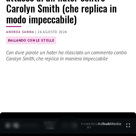
Carolyn Smith (che replica in
modo impeccabile)
ANDREA SANNA
|
26 AGOSTO 2024
BALLANDO CON LE STELLE
Con dure parole un hater ha rilasciato un commento contro
Carolyn Smith, che replica in maniera impeccabile
0:15 /
Ad
hub
Media
POWERED
1
/
2
1:40
BY