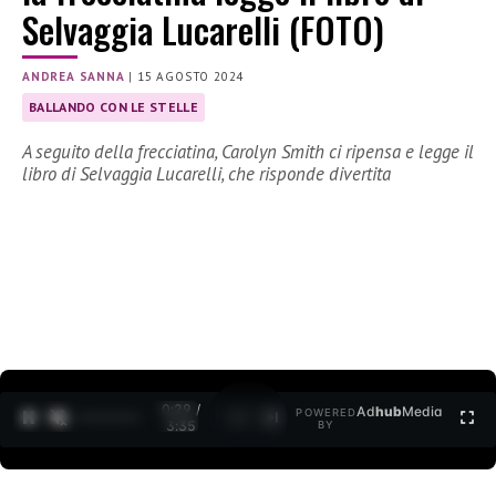
Selvaggia Lucarelli (FOTO)
ANDREA SANNA
|
15 AGOSTO 2024
BALLANDO CON LE STELLE
A seguito della frecciatina, Carolyn Smith ci ripensa e legge il
libro di Selvaggia Lucarelli, che risponde divertita
0:30 /
Ad
hub
Media
POWERED
1
/
2
3:35
BY