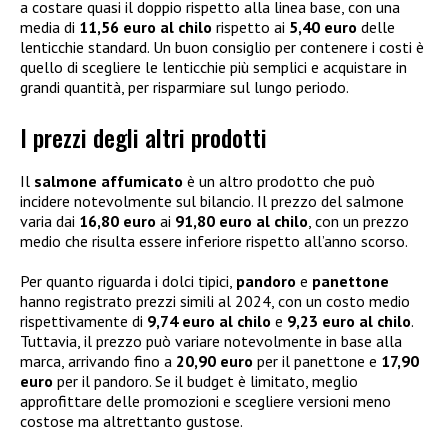
a costare quasi il doppio rispetto alla linea base, con una
media di
11,56 euro al chilo
rispetto ai
5,40 euro
delle
lenticchie standard. Un buon consiglio per contenere i costi è
quello di scegliere le lenticchie più semplici e acquistare in
grandi quantità, per risparmiare sul lungo periodo.
I prezzi degli altri prodotti
Il
salmone affumicato
è un altro prodotto che può
incidere notevolmente sul bilancio. Il prezzo del salmone
varia dai
16,80 euro
ai
91,80 euro al chilo
, con un prezzo
medio che risulta essere inferiore rispetto all’anno scorso.
Per quanto riguarda i dolci tipici,
pandoro
e
panettone
hanno registrato prezzi simili al 2024, con un costo medio
rispettivamente di
9,74 euro al chilo
e
9,23 euro al chilo
.
Tuttavia, il prezzo può variare notevolmente in base alla
marca, arrivando fino a
20,90 euro
per il panettone e
17,90
euro
per il pandoro. Se il budget è limitato, meglio
approfittare delle promozioni e scegliere versioni meno
costose ma altrettanto gustose.