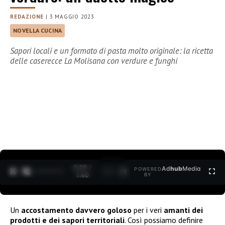
REDAZIONE
|
3 MAGGIO 2023
NOVELLA CUCINA
Sapori locali e un formato di pasta molto originale: la ricetta
delle caserecce La Molisana con verdure e funghi
0:30 /
Ad
hub
Media
POWERED
1
/
2
1:40
BY
Un
accostamento davvero goloso
per i veri
amanti dei
prodotti e dei sapori territoriali
. Così possiamo definire