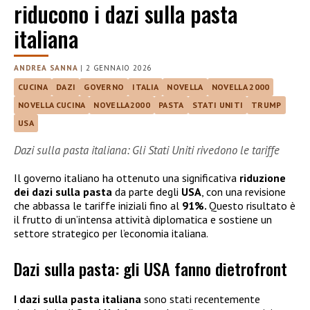
riducono i dazi sulla pasta
italiana
ANDREA SANNA
|
2 GENNAIO 2026
CUCINA
DAZI
GOVERNO
ITALIA
NOVELLA
NOVELLA 2000
NOVELLA CUCINA
NOVELLA2000
PASTA
STATI UNITI
TRUMP
USA
Dazi sulla pasta italiana: Gli Stati Uniti rivedono le tariffe
Il governo italiano ha ottenuto una significativa
riduzione
dei dazi
sulla pasta
da parte degli
USA
, con una revisione
che abbassa le tariffe iniziali fino al
91%.
Questo risultato è
il frutto di un’intensa attività diplomatica e sostiene un
settore strategico per l’economia italiana.
Dazi sulla pasta: gli USA fanno dietrofront
I dazi sulla pasta italiana
sono stati recentemente