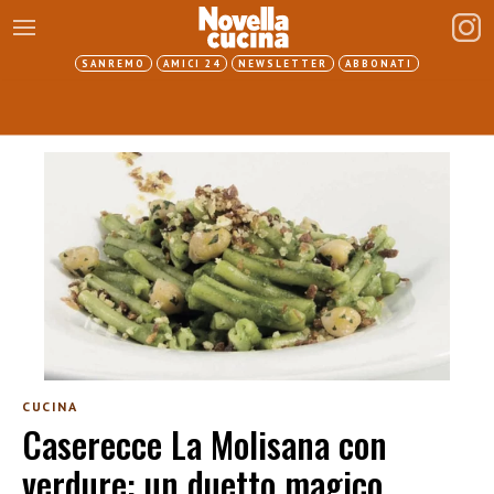
SANREMO
AMICI 24
NEWSLETTER
ABBONATI
CUCINA
Caserecce La Molisana con
verdure: un duetto magico