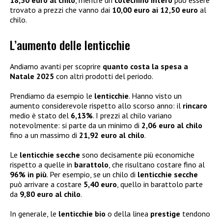
18,50 euro al chilo
, mentre un
cotechino intero
può essere
trovato a prezzi che vanno dai
10,00 euro ai 12,50 euro
al
chilo.
L’aumento delle lenticchie
Andiamo avanti per scoprire
quanto costa la spesa a
Natale 2025
con altri prodotti del periodo.
Prendiamo da esempio le
lenticchie
. Hanno visto un
aumento considerevole rispetto allo scorso anno: il
rincaro
medio è stato del
6,13%
. I prezzi al chilo variano
notevolmente: si parte da un minimo di
2,06 euro al chilo
fino a un massimo di
21,92 euro al chilo
.
Le
lenticchie secche
sono decisamente più economiche
rispetto a quelle in
barattolo
, che risultano costare fino al
96% in più
. Per esempio, se un chilo di
lenticchie secche
può arrivare a costare
5,40 euro
, quello in barattolo parte
da
9,80 euro al chilo
.
In generale, le
lenticchie bio
o della linea
prestige
tendono