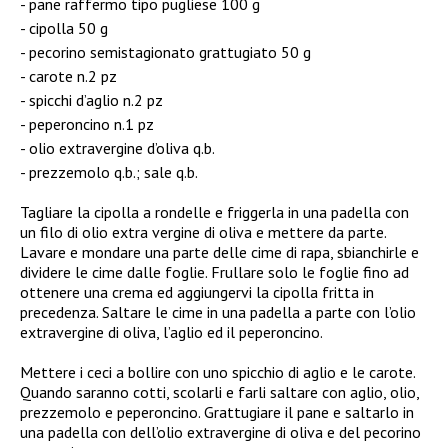
pane raffermo tipo pugliese 100 g
cipolla 50 g
pecorino semistagionato grattugiato 50 g
carote n.2 pz
spicchi d’aglio n.2 pz
peperoncino n.1 pz
olio extravergine d’oliva q.b.
prezzemolo q.b.; sale q.b.
Tagliare la cipolla a rondelle e friggerla in una padella con
un filo di olio extra vergine di oliva e mettere da parte.
Lavare e mondare una parte delle cime di rapa, sbianchirle e
dividere le cime dalle foglie. Frullare solo le foglie fino ad
ottenere una crema ed aggiungervi la cipolla fritta in
precedenza. Saltare le cime in una padella a parte con l’olio
extravergine di oliva, l’aglio ed il peperoncino.
Mettere i ceci a bollire con uno spicchio di aglio e le carote.
Quando saranno cotti, scolarli e farli saltare con aglio, olio,
prezzemolo e peperoncino. Grattugiare il pane e saltarlo in
una padella con dell’olio extravergine di oliva e del pecorino