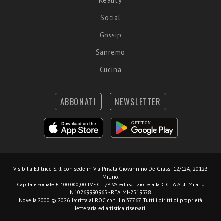
Reality
Social
Gossip
Sanremo
Cucina
ABBONATI
NEWSLETTER
Visibilia Editrice S.r.l.
con sede in Via Privata Giovannino De Grassi 12/12A, 20123
Milano.
Capitale sociale € 100.000,00 I.V. - C.F./P.IVA ed iscrizione alla C.C.I.A.A. di Milano
N.10269990965 - REA MI-2519578.
Novella 2000 © 2026. Iscritta al ROC con il n.37767. Tutti i diritti di proprietà
letteraria ed artistica riservati.