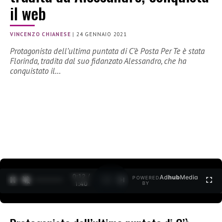
il web
VINCENZO CHIANESE
|
24 GENNAIO 2021
Protagonista dell’ultima puntata di C’è Posta Per Te è stata
Florinda, tradita dal suo fidanzato Alessandro, che ha
conquistato il…
0:12 /
Ad
hub
Media
POWERED
1
/
2
1:40
BY