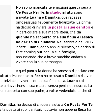
Non sono mancate le emozioni questa sera a
C’è Posta Per Te
. In
studio
infatti sono
arrivate
Luana
e
Damilka
, due ragazze
omosessuali felicemente fidanzate. La prima
ha deciso di inviare
la posta ai suoi genitori
e
in particolare a sua madre
Rosa
, che
da
quando ha scoperto che sua figlia è lesbica
ha deciso di ripudiarla
. Nel febbraio del 2022
infatti
Luana
, dopo anni di silenzio, ha deciso di
fare coming out con la sua famiglia,
annunciando che a breve sarebbe andata a
vivere con la sua compagna.
A quel punto la donna ha smesso di parlare con
ultata. Ma non solo.
Rosa
ha accusato
Damilka
di aver
a iniziato a vivere con la sua fidanzata.
Luana
col
a riavvicinarsi a sua madre, senza però mai riuscirci. La
 un rapporto con suo padre, a volte vedendolo anche di
o
Damilka
, ha deciso di chiudere aiuto a
C’è Posta Per Te
do la posta ai suoi genitori. Tuttavia non appena
Rosa
ha