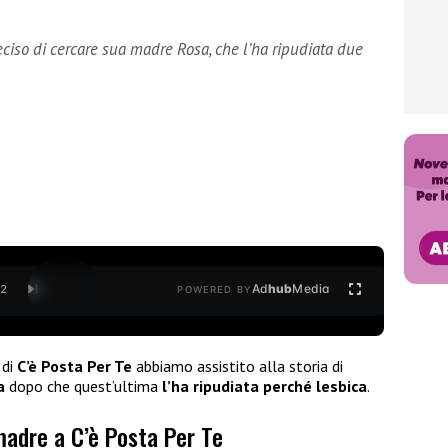
eciso di cercare sua madre Rosa, che l’ha ripudiata due
Ad
hub
Media
/
2
POWERED BY
 di
C’è Posta Per Te
abbiamo assistito alla storia di
a
dopo che quest’ultima
l’ha ripudiata perché lesbica
.
madre a C’è Posta Per Te