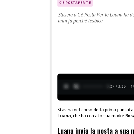
C'È POSTA PER TE
Stasera a C’è Posta Per Te Luana ha d
anni fa perché lesbica
0:28 / 3:35
1
Stasera nel corso della prima puntata
Luana
, che ha cercato sua madre
Ros
Luana invia la posta a sua 