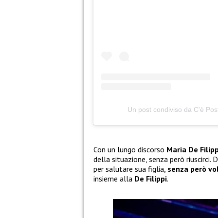
Un post condiviso da C'è Pos
Con un lungo discorso
Maria De Filipp
della situazione, senza però riuscirci.
per salutare sua figlia,
senza però vo
insieme alla
De Filippi
.