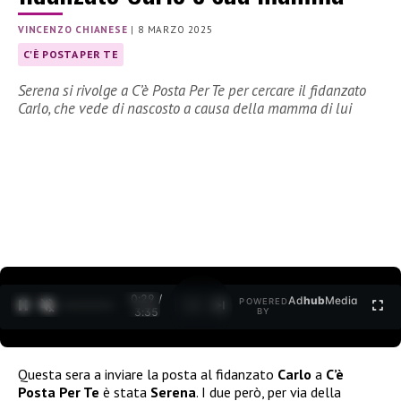
VINCENZO CHIANESE
|
8 MARZO 2025
C'È POSTA PER TE
Serena si rivolge a C’è Posta Per Te per cercare il fidanzato
Carlo, che vede di nascosto a causa della mamma di lui
0:31 /
Ad
hub
Media
POWERED
1
/
2
3:35
BY
Questa sera a inviare la posta al fidanzato
Carlo
a
C’è
Posta Per Te
è stata
Serena
. I due però, per via della