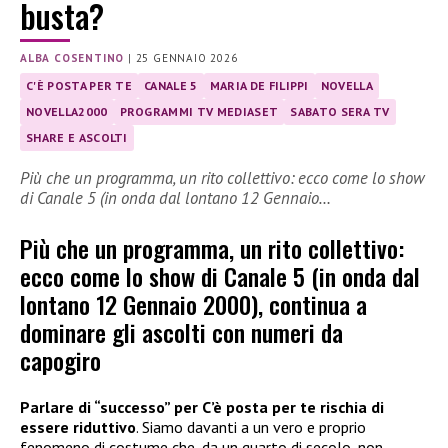
busta?
ALBA COSENTINO
|
25 GENNAIO 2026
C'È POSTA PER TE
CANALE 5
MARIA DE FILIPPI
NOVELLA
NOVELLA2000
PROGRAMMI TV MEDIASET
SABATO SERA TV
SHARE E ASCOLTI
Più che un programma, un rito collettivo: ecco come lo show
di Canale 5 (in onda dal lontano 12 Gennaio…
Più che un programma, un rito collettivo:
ecco come lo show di Canale 5 (in onda dal
lontano 12 Gennaio 2000), continua a
dominare gli ascolti con numeri da
capogiro
Parlare di “successo” per C’è posta per te rischia di
essere riduttivo
. Siamo davanti a un vero e proprio
fenomeno di costume che, da un quarto di secolo, non