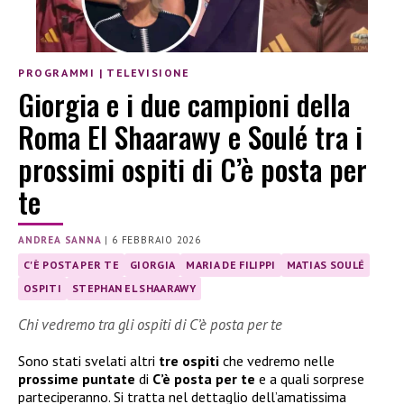
PROGRAMMI
|
TELEVISIONE
Giorgia e i due campioni della
Roma El Shaarawy e Soulé tra i
prossimi ospiti di C’è posta per
te
ANDREA SANNA
|
6 FEBBRAIO 2026
C'È POSTA PER TE
GIORGIA
MARIA DE FILIPPI
MATIAS SOULÉ
OSPITI
STEPHAN EL SHAARAWY
Chi vedremo tra gli ospiti di C’è posta per te
Sono stati svelati altri
tre ospiti
che vedremo nelle
prossime puntate
di
C’è posta per te
e a quali sorprese
parteciperanno. Si tratta nel dettaglio dell’amatissima