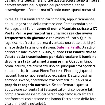
davanti alle telecamere. Anche questa scelta sembra inserirsi
perfettamente nello spirito del programma, senza
stravolgerne il format ma offrendo nuovi spunti narrativi.
In realtà, casi simili erano già comparsi, seppur raramente,
nella lunga storia della trasmissione. Come ricordato da
Fanpage, anni fa
un uomo di nome Maurizio scrisse a C’è
Posta Per Te per rincontrare una ragazza che aveva
frequentato da giovane
e che aveva rifiutato. Quella
ragazza, nel frattempo, era diventata una delle attrici più
amate della televisione italiana:
Sabrina Ferilli
. Un altro
episodio risale invece al 2005, quando
Elsa Isnardi chiese
l’aiuto della trasmissione per riabbracciare il bambino
di cui era stata tata molti anni prima
. Quel bambino,
ormai adulto, era diventato uno dei principali protagonisti
della politica italiana:
Piero Fassino
. Fino a oggi questi
racconti hanno rappresentato eccezioni. Dalla prossima
edizione, invece, potrebbero trasformarsi in
una vera e
propria categoria narrativa
. Se confermata, questa
evoluzione consentirà ai telespettatori di conoscere lati
completamente inediti dei personaggi famosi, chiamati a
confrontarsi con persone che hanno fatto parte della loro
vita prima della notorietà.