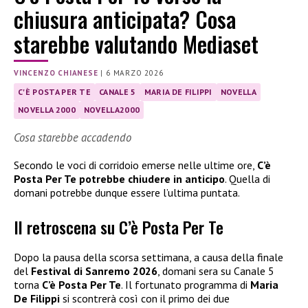
chiusura anticipata? Cosa
starebbe valutando Mediaset
VINCENZO CHIANESE
|
6 MARZO 2026
C'È POSTA PER TE
CANALE 5
MARIA DE FILIPPI
NOVELLA
NOVELLA 2000
NOVELLA2000
Cosa starebbe accadendo
Secondo le voci di corridoio emerse nelle ultime ore,
C’è
Posta Per Te potrebbe chiudere in anticipo
. Quella di
domani potrebbe dunque essere l’ultima puntata.
Il retroscena su C’è Posta Per Te
Dopo la pausa della scorsa settimana, a causa della finale
del
Festival di Sanremo 2026
, domani sera su Canale 5
torna
C’è Posta Per Te
. Il fortunato programma di
Maria
De Filippi
si scontrerà così con il primo dei due