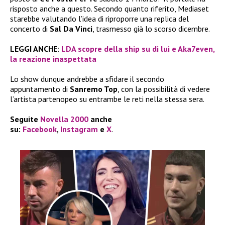
risposto anche a questo. Secondo quanto riferito, Mediaset
starebbe valutando l’idea di riproporre una replica del
concerto di
Sal Da Vinci
, trasmesso già lo scorso dicembre.
LEGGI ANCHE
:
LDA scopre della ship su di lui e Aka7even,
la reazione inaspettata
Lo show dunque andrebbe a sfidare il secondo
appuntamento di
Sanremo Top
, con la possibilità di vedere
l’artista partenopeo su entrambe le reti nella stessa sera.
Seguite
Novella 2000
anche
su:
Facebook
,
Instagram
e
X
.