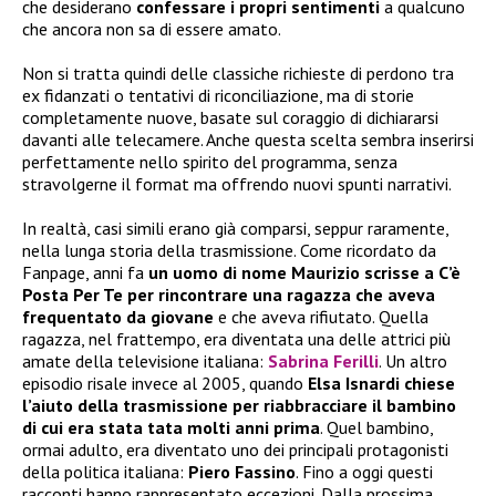
che desiderano
confessare i propri sentimenti
a qualcuno
che ancora non sa di essere amato.
Non si tratta quindi delle classiche richieste di perdono tra
ex fidanzati o tentativi di riconciliazione, ma di storie
completamente nuove, basate sul coraggio di dichiararsi
davanti alle telecamere. Anche questa scelta sembra inserirsi
perfettamente nello spirito del programma, senza
stravolgerne il format ma offrendo nuovi spunti narrativi.
In realtà, casi simili erano già comparsi, seppur raramente,
nella lunga storia della trasmissione. Come ricordato da
Fanpage, anni fa
un uomo di nome Maurizio scrisse a C’è
Posta Per Te per rincontrare una ragazza che aveva
frequentato da giovane
e che aveva rifiutato. Quella
ragazza, nel frattempo, era diventata una delle attrici più
amate della televisione italiana:
Sabrina Ferilli
. Un altro
episodio risale invece al 2005, quando
Elsa Isnardi chiese
l’aiuto della trasmissione per riabbracciare il bambino
di cui era stata tata molti anni prima
. Quel bambino,
ormai adulto, era diventato uno dei principali protagonisti
della politica italiana:
Piero Fassino
. Fino a oggi questi
racconti hanno rappresentato eccezioni. Dalla prossima