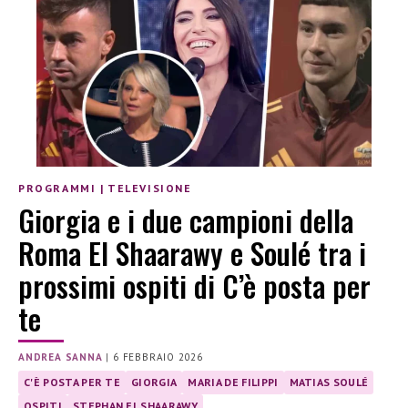
PROGRAMMI
|
TELEVISIONE
Giorgia e i due campioni della
Roma El Shaarawy e Soulé tra i
prossimi ospiti di C’è posta per
te
ANDREA SANNA
|
6 FEBBRAIO 2026
C'È POSTA PER TE
GIORGIA
MARIA DE FILIPPI
MATIAS SOULÉ
OSPITI
STEPHAN EL SHAARAWY