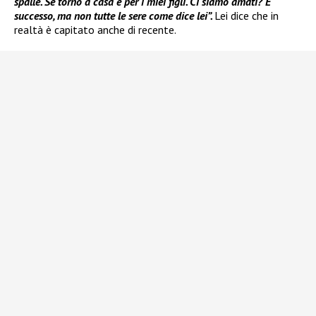
spalle. Se torno a casa è per i miei figli. Ci siamo amati? È
successo, ma non tutte le sere come dice lei”.
Lei dice che in
realtà è capitato anche di recente.