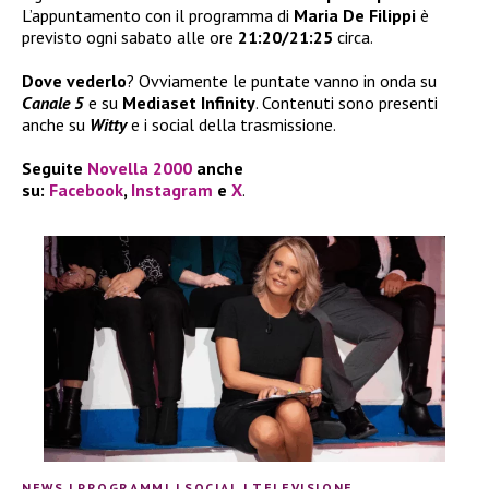
L’appuntamento con il programma di
Maria De Filippi
è
previsto ogni sabato alle ore
21:20/21:25
circa.
Dove vederlo
? Ovviamente le puntate vanno in onda su
Canale 5
e su
Mediaset Infinity
. Contenuti sono presenti
anche su
Witty
e i social della trasmissione.
Seguite
Novella 2000
anche
su:
Facebook
,
Instagram
e
X
.
NEWS
|
PROGRAMMI
|
SOCIAL
|
TELEVISIONE