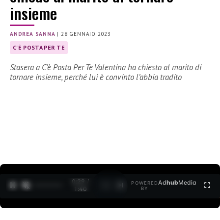
insieme
ANDREA SANNA
|
28 GENNAIO 2023
C'È POSTA PER TE
Stasera a C’è Posta Per Te Valentina ha chiesto al marito di
tornare insieme, perché lui è convinto l’abbia tradito
0:30 /
Ad
hub
Media
POWERED
1
/
2
1:40
BY