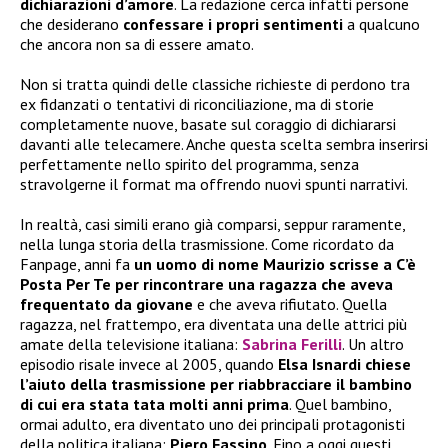
dichiarazioni d’amore
. La redazione cerca infatti persone
che desiderano
confessare i propri sentimenti
a qualcuno
che ancora non sa di essere amato.
Non si tratta quindi delle classiche richieste di perdono tra
ex fidanzati o tentativi di riconciliazione, ma di storie
completamente nuove, basate sul coraggio di dichiararsi
davanti alle telecamere. Anche questa scelta sembra inserirsi
perfettamente nello spirito del programma, senza
stravolgerne il format ma offrendo nuovi spunti narrativi.
In realtà, casi simili erano già comparsi, seppur raramente,
nella lunga storia della trasmissione. Come ricordato da
Fanpage, anni fa
un uomo di nome Maurizio scrisse a C’è
Posta Per Te per rincontrare una ragazza che aveva
frequentato da giovane
e che aveva rifiutato. Quella
ragazza, nel frattempo, era diventata una delle attrici più
amate della televisione italiana:
Sabrina Ferilli
. Un altro
episodio risale invece al 2005, quando
Elsa Isnardi chiese
l’aiuto della trasmissione per riabbracciare il bambino
di cui era stata tata molti anni prima
. Quel bambino,
ormai adulto, era diventato uno dei principali protagonisti
della politica italiana:
Piero Fassino
. Fino a oggi questi