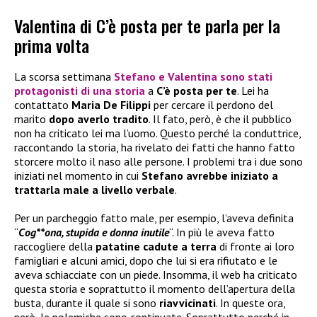
Valentina di C’è posta per te parla per la
prima volta
La scorsa settimana
Stefano
e
Valentina
sono stati
protagonisti di una storia
a
C’è posta per te
. Lei ha
contattato
Maria De Filippi
per cercare il perdono del
marito
dopo averlo tradito
. Il fato, però, è che il pubblico
non ha criticato lei ma l’uomo. Questo perché la conduttrice,
raccontando la storia, ha rivelato dei fatti che hanno fatto
storcere molto il naso alle persone. I problemi tra i due sono
iniziati nel momento in cui
Stefano avrebbe iniziato a
trattarla male a livello verbale
.
Per un parcheggio fatto male, per esempio, l’aveva definita
“
Cog**ona, stupida e donna inutile
“. In più le aveva fatto
raccogliere della
patatine cadute a terra
di fronte ai loro
famigliari e alcuni amici, dopo che lui si era rifiutato e le
aveva schiacciate con un piede. Insomma, il web ha criticato
questa storia e soprattutto il momento dell’apertura della
busta, durante il quale si sono
riavvicinati
. In queste ora,