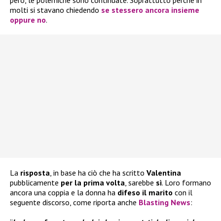
però, le polemiche sono continuate. Soprattutto perché in
molti si stavano chiedendo
se stessero ancora insieme
oppure no
.
La
risposta
, in base ha ciò che ha scritto
Valentina
pubblicamente
per la prima
volta
, sarebbe
sì
. Loro formano
ancora una coppia e la donna ha
difeso il marito
con il
seguente discorso, come riporta anche
Blasting News
: