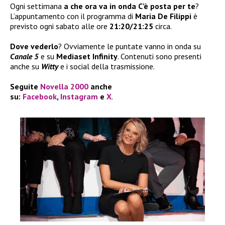
Ogni settimana
a che ora va in onda C’è posta per te
?
L’appuntamento con il programma di
Maria De Filippi
è
previsto ogni sabato alle ore
21:20/21:25
circa.
Dove vederlo
? Ovviamente le puntate vanno in onda su
Canale 5
e su
Mediaset Infinity
. Contenuti sono presenti
anche su
Witty
e i social della trasmissione.
Seguite
Novella 2000
anche
su:
Facebook
,
Instagram
e
X
.