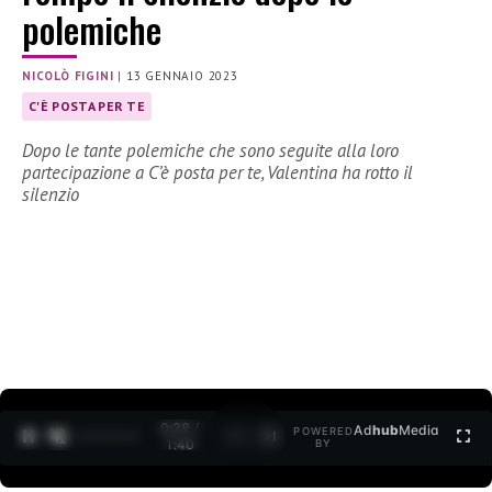
polemiche
NICOLÒ FIGINI
|
13 GENNAIO 2023
C'È POSTA PER TE
Dopo le tante polemiche che sono seguite alla loro
partecipazione a C’è posta per te, Valentina ha rotto il
silenzio
0:30 /
Ad
hub
Media
POWERED
1
/
2
1:40
BY