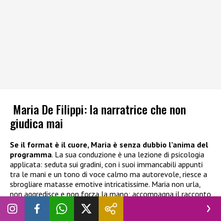
Maria De Filippi: la narratrice che non
giudica mai
Se il format è il cuore, Maria è senza dubbio l’anima del
programma
. La sua conduzione è una lezione di psicologia
applicata: seduta sui gradini, con i suoi immancabili appunti
tra le mani e un tono di voce calmo ma autorevole, riesce a
sbrogliare matasse emotive intricatissime. Maria non urla,
non aggredisce e non forza la mano; accompagna il racconto
con una pazienza quasi materna, cercando la mediazione
anche dove sembra regnare solo l’odio. È questa sua capacità