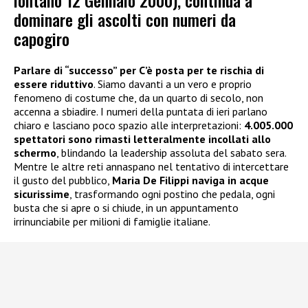
lontano 12 Gennaio 2000), continua a
dominare gli ascolti con numeri da
capogiro
Parlare di “successo” per C’è posta per te rischia di
essere riduttivo
. Siamo davanti a un vero e proprio
fenomeno di costume che, da un quarto di secolo, non
accenna a sbiadire. I numeri della puntata di ieri parlano
chiaro e lasciano poco spazio alle interpretazioni:
4.005.000
spettatori sono rimasti letteralmente incollati allo
schermo
, blindando la leadership assoluta del sabato sera.
Mentre le altre reti annaspano nel tentativo di intercettare
il gusto del pubblico,
Maria De Filippi naviga in acque
sicurissime
, trasformando ogni postino che pedala, ogni
busta che si apre o si chiude, in un appuntamento
irrinunciabile per milioni di famiglie italiane.