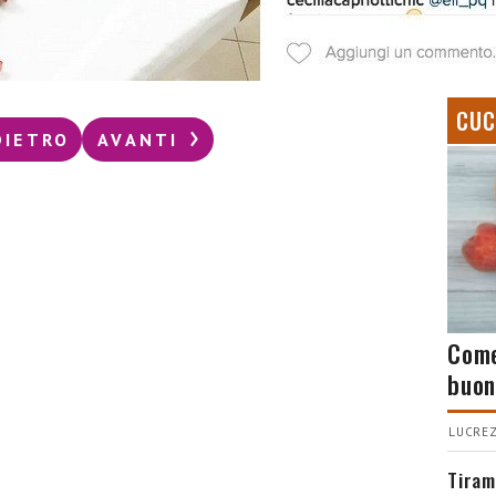
CUC
DIETRO
AVANTI
Come
buon
LUCREZ
Tiram