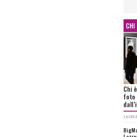
CHI
Chi 
foto
dall
LUCREZ
BigMa
Lazze