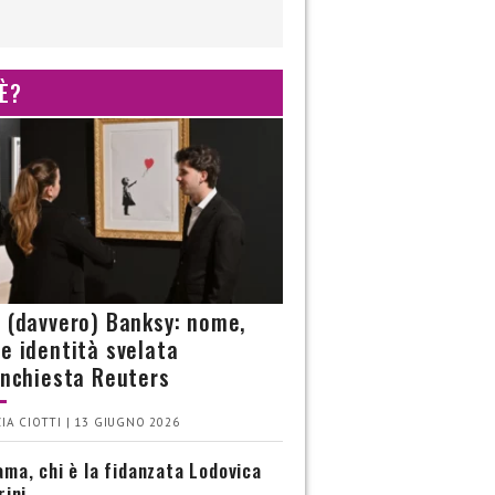
 È?
è (davvero) Banksy: nome,
 e identità svelata
’inchiesta Reuters
IA CIOTTI | 13 GIUGNO 2026
ma, chi è la fidanzata Lodovica
rini