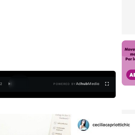
Ad
hub
Media
/
2
POWERED BY