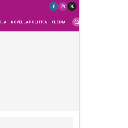
OLA
NOVELLA POLITICA
CUCINA