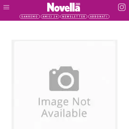
SANREMO
AMICI 24
NEWSLETTER
ABBONATI