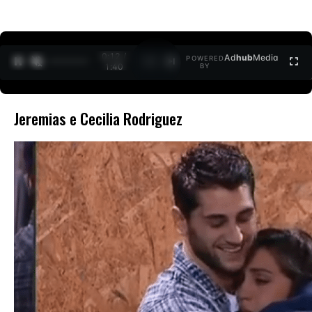
0:12 /
Ad
hub
Media
POWERED
1
/
2
1:40
BY
Jeremias e Cecilia Rodriguez