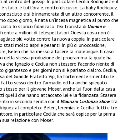
 al centro del gossip. In particolare Cecilia Rodriguez e il
e è stato, e tutt’ora è, molto discusso. La baby Rodriguez,
conosciuto e si è innamorata di un altro concorrente, il
giorno dopo giorno, è nata un’intesa magnetica al punto che
iato lo storico fidanzato, l’ex tronista di
Uomini e
i fronte a milioni di telespettatori. Questa cosa non è
cagliato più volte contro la nuova coppia. In particolare
stati molto aspri e pesanti. In più di un’occasione,
iore, Belen che ha messo a tacere la malelingue. Il caso
ito della stessa produzione del programma la quale ha
a che Ignazio e Cecilia non stessero facendo niente di
gigantesco e per giorni non si è parlato d’altro. Cecilia,
casa del Grande Fratello Vip, ha fortemente smentito le
se fatto sesso dentro l’armadio ed ha anche spiegato
lo stesso per il giovane Moser, anche lui fuori dalla casa
ti quelli che hanno attaccato lei e la fidanzata. Stasera
nto in seconda serata con il
Maurizio Costanzo Show
tra
odriguez al completo: Belen, Jeremias e Cecilia. Tutti e tre
ore, in particolare Cecilia che sarà ospite per la prima
a sua relazione con Moser.