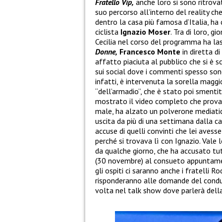
Fratello Vip,
anche loro si sono ritrovati
suo percorso all’interno del reality ch
dentro la casa più famosa d’Italia, ha 
ciclista
Ignazio Moser
. Tra di loro, 
Cecilia nel corso del programma ha lasc
Donne,
Francesco Monte
in diretta d
affatto piaciuta al pubblico che si è s
sui social dove i commenti spesso sono 
infatti, è intervenuta la sorella magg
“dell’armadio”, che è stato poi sment
mostrato il video completo che provav
male, ha alzato un polverone mediatico 
uscita da più di una settimana dalla 
accuse di quelli convinti che lei aves
perché si trovava lì con Ignazio. Vale 
da qualche giorno, che ha accusato tut
(30 novembre) al consueto appuntame
gli ospiti ci saranno anche i fratelli R
risponderanno alle domande del condutt
volta nel talk show dove parlerà dell