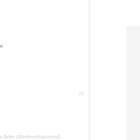
am
ia Belen (@belenrodriguezreal)