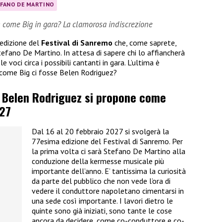
FANO DE MARTINO
n come Big in gara? La clamorosa indiscrezione
 edizione del
Festival di Sanremo
che, come saprete,
efano De Martino. In attesa di sapere chi lo affiancherà
e voci circa i possibili cantanti in gara. L’ultima è
n come Big ci fosse Belen Rodriguez?
, Belen Rodriguez si propone come
27
Dal 16 al 20 febbraio 2027 si svolgerà la
77esima edizione del Festival di Sanremo. Per
la prima volta ci sarà Stefano De Martino alla
conduzione della kermesse musicale più
importante dell’anno. E’ tantissima la curiosità
da parte del pubblico che non vede l’ora di
vedere il conduttore napoletano cimentarsi in
una sede così importante. I lavori dietro le
quinte sono già iniziati, sono tante le cose
ancora da decidere, come co-conduttore e co-