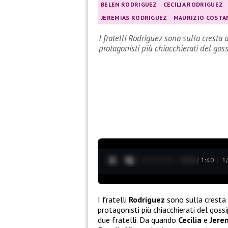
BELEN RODRIGUEZ
CECILIA RODRIGUEZ
JEREMIAS RODRIGUEZ
MAURIZIO COSTA
I fratelli Rodriguez sono sulla cresta 
protagonisti più chiacchierati del go
0:13 / 1:40
1
I fratelli
Rodriguez
sono sulla cresta 
protagonisti più chiacchierati del gos
due fratelli. Da quando
Cecilia
e
Jere