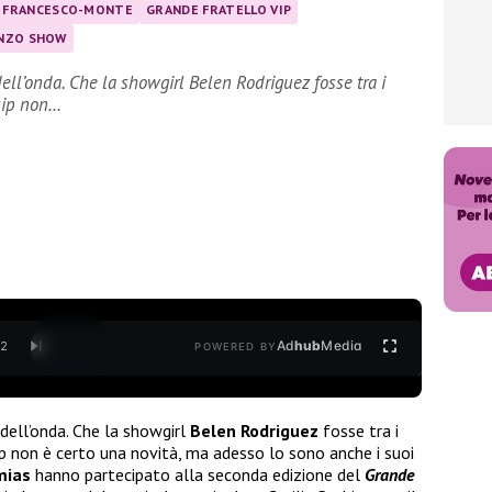
FRANCESCO-MONTE
GRANDE FRATELLO VIP
NZO SHOW
dell’onda. Che la showgirl Belen Rodriguez fosse tra i
ssip non…
Ad
hub
Media
/
2
POWERED BY
dell’onda. Che la showgirl
Belen Rodriguez
fosse tra i
sip non è certo una novità, ma adesso lo sono anche i suoi
mias
hanno partecipato alla seconda edizione del
Grande