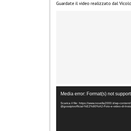
Guardate il video realizzato dal Vicol
Media error: Format(s) not support
Scarica il file: https://www.novella2000.it/wp-conte
@gossiptvofficial-%E2%80%A2-Foto-e-video-di-Ins