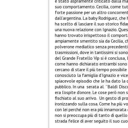
è stato aspramente criticato dalla ma
suo comportamento. Cecilia, come tutti
forte passione per un altro concorrente
dall’argentina. La baby Rodriguez, che
ha scelto di lasciare il suo storico fid
una nuova relazione con Ignazio. Quest
hanno trovato irrispettoso il comport
ampiamente smentito sia da Cecilia, c
polverone mediatico senza precedenti
trasmissioni, dove in tantissimi si son
del Grande Fratello Vip si è conclusa, 
come hanno dichiarato entrambi sono mo
cercano di stare il più tempo possibile i
conosciuto la famiglia d’Ignazio e vic
spiacevole episodio che le ha dato la
pubblico. In una serata al “Baldì Disc
era l’ospite d’onore. Le cose però no
fischiato al suo arrivo. Un gesto di pr
ironizzando sulla cosa. Come ha più vo
con lei perché non era più innamorata 
non si preoccupa più di tanto di quello
strada felice di aver seguito il suo cuo