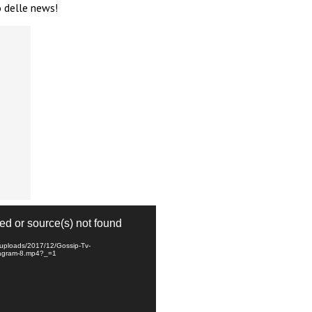
o delle news!
Video
Player
ed or source(s) not found
nt/uploads/2017/12/Gossip-Tv-
tagram-8.mp4?_=1