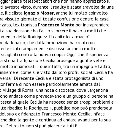
ggior parte telespettatori che non hanno apprezzato il
 avreste visto, durante il reality è stata travolta da una
, il ciclista
Ignazio Moser
, anche lui molto coinvolto
 ha vissuto giornate di totale confusione dentro la casa.
anzato, l’ex tronista
Francesco Monte
per intraprendere
a sua decisione ha fatto storcere il naso a molti che
amento della Rodriguez. Il capitolo “armadio”
he da Ignazio, che dalla produzione ha creato un
 ed è stato ampiamente discusso anche in molte
o scagliati contro la nuova coppia. Oggi, che l’esperienza
la storia tra Ignazio e Cecilia prosegue a gonfie vele e
lto innamorati. I due infatti, tra un impegno e l’altro,
nsieme e, come si è visto dai loro profili social, Cecilia ha
eversa. Di recente Cecilia è stata protagonista di uno
 conferma di non essere particolarmente amata dal
o Village di Roma” una nota discoteca, dove l’argentina
n sono andate come prevedevano e un gruppo di persone ha
otesta al quale Cecilia ha risposto senza troppi problemi e
lte ribadito la Rodriguez, il pubblico non può prendersela
del suo ex fidanzato Francesco Monte. Cecilia, infatti,
 che dice la gente e continua ad andare avanti per la sua
re. Del resto, non si può piacere a tutti!