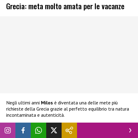
Grecia: meta molto amata per le vacanze
Negli ultimi anni
Milos
è diventata una delle mete più
richieste della Grecia grazie al perfetto equilibrio tra natura
incontaminata e autenticità.
Tra i luoghi più celebri c’è
la spiaggia di Sarakiniko
, famosa
per le sue rocce bianche modellate dal vento che ricordano