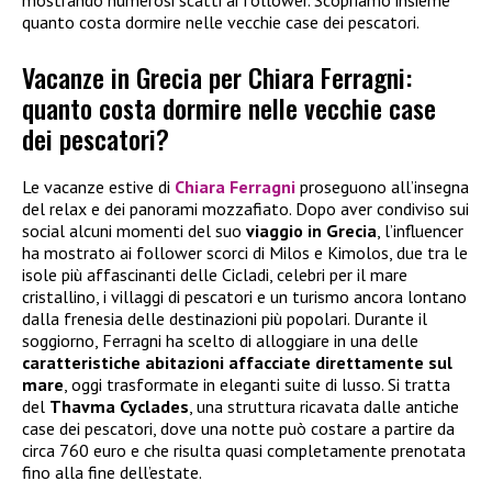
mostrando numerosi scatti ai follower. Scopriamo insieme
quanto costa dormire nelle vecchie case dei pescatori.
Vacanze in Grecia per Chiara Ferragni:
quanto costa dormire nelle vecchie case
dei pescatori?
Le vacanze estive di
Chiara Ferragni
proseguono all’insegna
del relax e dei panorami mozzafiato. Dopo aver condiviso sui
social alcuni momenti del suo
viaggio in Grecia
, l’influencer
ha mostrato ai follower scorci di Milos e Kimolos, due tra le
isole più affascinanti delle Cicladi, celebri per il mare
cristallino, i villaggi di pescatori e un turismo ancora lontano
dalla frenesia delle destinazioni più popolari. Durante il
soggiorno, Ferragni ha scelto di alloggiare in una delle
caratteristiche abitazioni affacciate direttamente sul
mare
, oggi trasformate in eleganti suite di lusso. Si tratta
del
Thavma Cyclades
, una struttura ricavata dalle antiche
case dei pescatori, dove una notte può costare a partire da
circa 760 euro e che risulta quasi completamente prenotata
fino alla fine dell’estate.