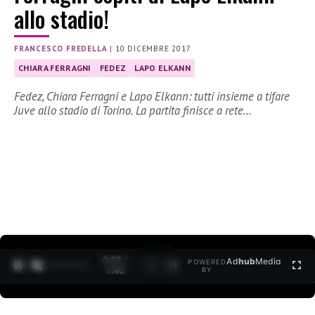
allo stadio!
FRANCESCO FREDELLA
|
10 DICEMBRE 2017
CHIARA FERRAGNI
FEDEZ
LAPO ELKANN
Fedez, Chiara Ferragni e Lapo Elkann: tutti insieme a tifare
Juve allo stadio di Torino. La partita finisce a rete…
0:30 /
Ad
hub
Media
POWERED
1
/
2
1:40
BY