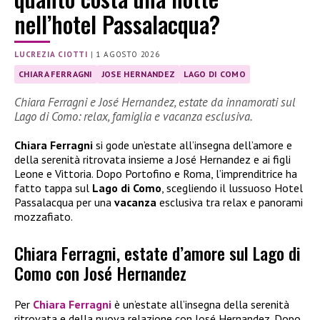
nell’hotel Passalacqua?
LUCREZIA CIOTTI
|
1 AGOSTO 2026
CHIARA FERRAGNI
JOSE HERNANDEZ
LAGO DI COMO
Chiara Ferragni e José Hernandez, estate da innamorati sul
Lago di Como: relax, famiglia e vacanza esclusiva.
Chiara Ferragni
si gode un’estate all’insegna dell’amore e
della serenità ritrovata insieme a José Hernandez e ai figli
Leone e Vittoria. Dopo Portofino e Roma, l’imprenditrice ha
fatto tappa sul
Lago di Como
, scegliendo il lussuoso Hotel
Passalacqua per una
vacanza
esclusiva tra relax e panorami
mozzafiato.
Chiara Ferragni, estate d’amore sul Lago di
Como con José Hernandez
Per
Chiara Ferragni
è un’estate all’insegna della serenità
ritrovata e della nuova relazione con José Hernandez. Dopo