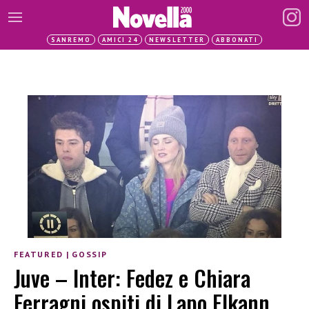
SANREMO
AMICI 24
NEWSLETTER
ABBONATI
FEATURED
|
GOSSIP
Juve – Inter: Fedez e Chiara
Ferragni ospiti di Lapo Elkann