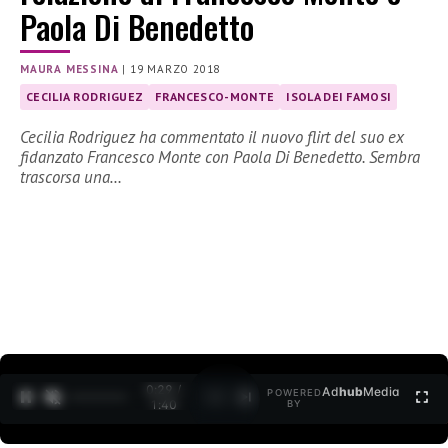
Paola Di Benedetto
MAURA MESSINA
|
19 MARZO 2018
CECILIA RODRIGUEZ
FRANCESCO-MONTE
ISOLA DEI FAMOSI
Cecilia Rodriguez ha commentato il nuovo flirt del suo ex
fidanzato Francesco Monte con Paola Di Benedetto. Sembra
trascorsa una…
0:30 /
Ad
hub
Media
POWERED
1
/
2
1:40
BY