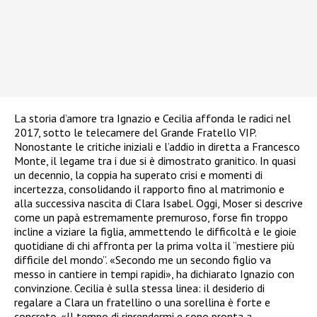
La storia d’amore tra Ignazio e Cecilia affonda le radici nel
2017, sotto le telecamere del Grande Fratello VIP.
Nonostante le critiche iniziali e l’addio in diretta a Francesco
Monte, il legame tra i due si è dimostrato granitico. In quasi
un decennio, la coppia ha superato crisi e momenti di
incertezza, consolidando il rapporto fino al matrimonio e
alla successiva nascita di Clara Isabel. Oggi, Moser si descrive
come un papà estremamente premuroso, forse fin troppo
incline a viziare la figlia, ammettendo le difficoltà e le gioie
quotidiane di chi affronta per la prima volta il “mestiere più
difficile del mondo”. «Secondo me un secondo figlio va
messo in cantiere in tempi rapidi», ha dichiarato Ignazio con
convinzione. Cecilia è sulla stessa linea: il desiderio di
regalare a Clara un fratellino o una sorellina è forte e
concreto. «Il tempo di riprendermi e sono pronta a