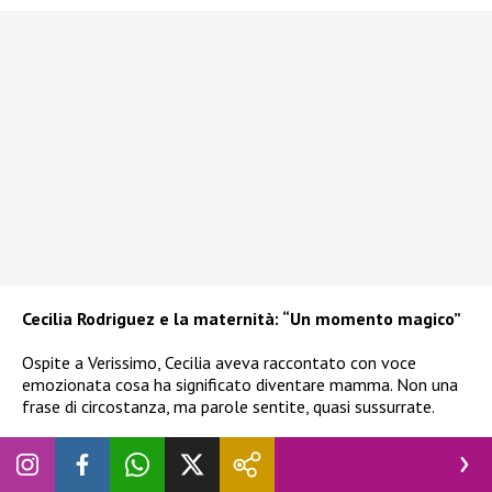
Cecilia Rodriguez e la maternità: “Un momento magico”
Ospite a Verissimo, Cecilia aveva raccontato con voce
emozionata cosa ha significato diventare mamma. Non una
frase di circostanza, ma parole sentite, quasi sussurrate.
Ha definito la nascita di Clara Isabel come un momento
magico, difficile persino da spiegare, uno di quegli eventi che