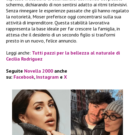
schermo, dichiarando di non sentirsi adatto ai ritmi televisivi.
Senza rinnegare le esperienze passate che gli hanno regalato
la notorietà, Moser preferisce oggi concentrarsi sulla sua
attività di imprenditore. Questa stabilità lavorativa
rappresenta la base ideale per far crescere la famiglia, in
attesa che il desiderio di un secondo figlio si trasformi
presto in un nuovo, felice annuncio.
Leggi anche:
Tutti pazzi per la bellezza al naturale di
Cecilia Rodriguez
Seguite
Novella 2000
anche
su:
Facebook
,
Instagram
e
X