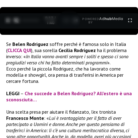
0:13 /
Ad
hub
Media
POWERED
1
/
2
1:40
BY
Se
Belen Rodriguez
soffre perché è famosa solo in Italia
(
CLICCA QUI
), sua sorella
Cecilia Rodriguez
ha il problema
inverso: «
In Italia vanno avanti sempre i soliti e spesso ci sono
pregiudizi verso chi ha fatto determinati programmi
».
Ecco perché la piccola Rodriguez, che ha lavorato come
modella e showgirl, ora pensa di trasferirsi in America per
cercare fortuna.
LEGGI
–
Che succede a
Belen Rodriguez
? All’estero è una
sconosciuta…
Una scelta presa per aiutare il fidanzato, l’ex tronista
Francesco Monte
: «
Lui è svantaggiato per il fatto di aver
partecipato a Uomini e donne. Anche per questo pensiamo di
trasferirci in America: lì c’è una cultura meritocratica diversa, ci
sono altre opportunità. Anche io,
da modella, avrei più occasioni