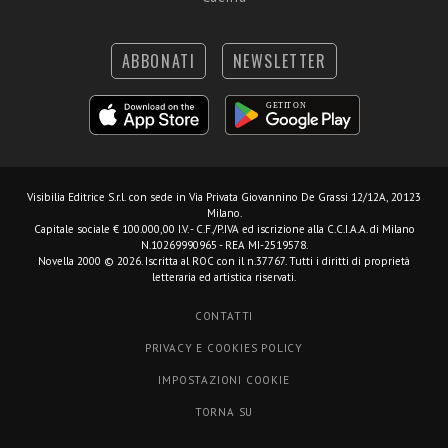
ABBONATI
NEWSLETTER
Visibilia Editrice S.r.l.
con sede in Via Privata Giovannino De Grassi 12/12A, 20123
Milano.
Capitale sociale € 100.000,00 I.V. - C.F./P.IVA ed iscrizione alla C.C.I.A.A. di Milano
N.10269990965 - REA MI-2519578.
Novella 2000 © 2026. Iscritta al ROC con il n.37767. Tutti i diritti di proprietà
letteraria ed artistica riservati.
CONTATTI
PRIVACY E COOKIES POLICY
IMPOSTAZIONI COOKIE
TORNA SU