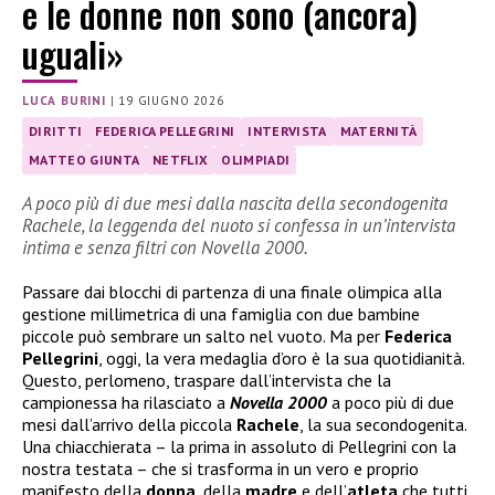
e le donne non sono (ancora)
uguali»
LUCA BURINI
|
19 GIUGNO 2026
DIRITTI
FEDERICA PELLEGRINI
INTERVISTA
MATERNITÀ
MATTEO GIUNTA
NETFLIX
OLIMPIADI
A poco più di due mesi dalla nascita della secondogenita
Rachele, la leggenda del nuoto si confessa in un’intervista
intima e senza filtri con Novella 2000.
Passare dai blocchi di partenza di una finale olimpica alla
gestione millimetrica di una famiglia con due bambine
piccole può sembrare un salto nel vuoto. Ma per
Federica
Pellegrini
, oggi, la vera medaglia d’oro è la sua quotidianità.
Questo, perlomeno, traspare dall’intervista che la
campionessa ha rilasciato a
Novella 2000
a poco più di due
mesi dall’arrivo della piccola
Rachele
, la sua secondogenita.
Una chiacchierata – la prima in assoluto di Pellegrini con la
nostra testata – che si trasforma in un vero e proprio
manifesto della
donna
, della
madre
e dell’
atleta
che tutti