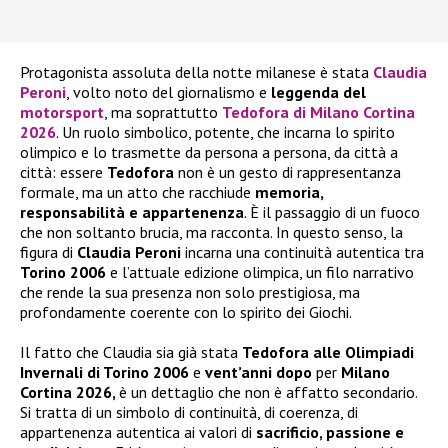
Protagonista assoluta della notte milanese è stata
Claudia
Peroni
, volto noto del giornalismo e
leggenda del
motorsport
, ma soprattutto
Tedofora di Milano Cortina
2026
. Un ruolo simbolico, potente, che incarna lo spirito
olimpico e lo trasmette da persona a persona, da città a
città: essere
Tedofora
non è un gesto di rappresentanza
formale, ma un atto che racchiude
memoria,
responsabilità e appartenenza
. È il passaggio di un fuoco
che non soltanto brucia, ma racconta. In questo senso, la
figura di
Claudia Peroni
incarna una continuità autentica tra
Torino 2006
e l’attuale edizione olimpica, un filo narrativo
che rende la sua presenza non solo prestigiosa, ma
profondamente coerente con lo spirito dei Giochi.
Il fatto che Claudia sia già stata
Tedofora alle Olimpiadi
Invernali di Torino 2006
e
vent’anni dopo
per
Milano
Cortina 2026,
è un dettaglio che non è affatto secondario.
Si tratta di un simbolo di continuità, di coerenza, di
appartenenza autentica ai valori di
sacrificio, passione e