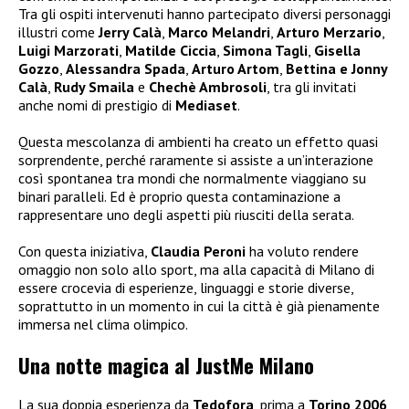
Tra gli ospiti intervenuti hanno partecipato diversi personaggi
illustri come
Jerry Calà
,
Marco Melandri
,
Arturo Merzario
,
Luigi Marzorati
,
Matilde Ciccia
,
Simona Tagli
,
Gisella
Gozzo
,
Alessandra Spada
,
Arturo Artom
,
Bettina e Jonny
Calà
,
Rudy Smaila
e
Chechè Ambrosoli
, tra gli invitati
anche nomi di prestigio di
Mediaset
.
Questa mescolanza di ambienti ha creato un effetto quasi
sorprendente, perché raramente si assiste a un’interazione
così spontanea tra mondi che normalmente viaggiano su
binari paralleli. Ed è proprio questa contaminazione a
rappresentare uno degli aspetti più riusciti della serata.
Con questa iniziativa,
Claudia Peroni
ha voluto rendere
omaggio non solo allo sport, ma alla capacità di Milano di
essere crocevia di esperienze, linguaggi e storie diverse,
soprattutto in un momento in cui la città è già pienamente
immersa nel clima olimpico.
Una notte magica al JustMe Milano
La sua doppia esperienza da
Tedofora
, prima a
Torino 2006