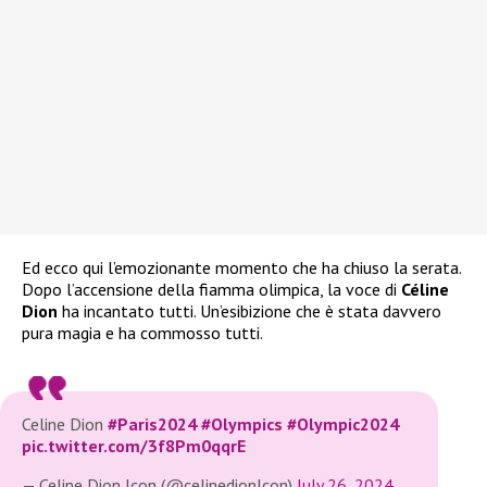
Ed ecco qui l’emozionante momento che ha chiuso la serata.
Dopo l’accensione della fiamma olimpica, la voce di
Céline
Dion
ha incantato tutti. Un’esibizione che è stata davvero
pura magia e ha commosso tutti.
Celine Dion
#Paris2024
#Olympics
#Olympic2024
pic.twitter.com/3f8Pm0qqrE
— Celine Dion Icon (@celinedionlcon)
July 26, 2024