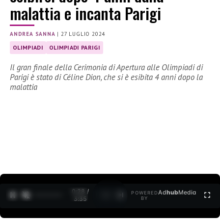
malattia e incanta Parigi
ANDREA SANNA
|
27 LUGLIO 2024
OLIMPIADI
OLIMPIADI PARIGI
Il gran finale della Cerimonia di Apertura alle Olimpiadi di
Parigi è stato di Céline Dion, che si è esibita 4 anni dopo la
malattia
0:29 /
Ad
hub
Media
POWERED
1
/
2
3:35
BY