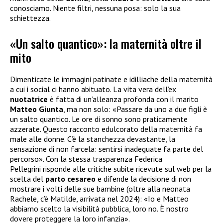
conosciamo. Niente filtri, nessuna posa: solo la sua
schiettezza.
«Un salto quantico»: la maternità oltre il
mito
Dimenticate le immagini patinate e idilliache della maternità
a cui i social ci hanno abituato. La vita vera dell’ex
nuotatrice
è fatta di un’alleanza profonda con il marito
Matteo Giunta
, ma non solo: «Passare da uno a due figli è
un salto quantico. Le ore di sonno sono praticamente
azzerate. Questo racconto edulcorato della maternità fa
male alle donne. C’è la stanchezza devastante, la
sensazione di non farcela: sentirsi inadeguate fa parte del
percorso». Con la stessa trasparenza Federica
Pellegrini risponde alle critiche subite ricevute sul web per la
scelta del
parto cesareo
e difende la decisione di non
mostrare i volti delle sue bambine (oltre alla neonata
Rachele, c’è Matilde, arrivata nel 2024): «Io e Matteo
abbiamo scelto la visibilità pubblica, loro no. È nostro
dovere proteggere la loro infanzia».