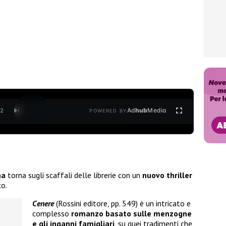
Ad
hub
Media
/
2
POWERED BY
na
torna sugli scaffali delle librerie con un
nuovo thriller
co.
Cenere
(Rossini editore, pp. 549) è un intricato e
complesso
romanzo basato sulle menzogne
e gli inganni famigliari
, su quei tradimenti che