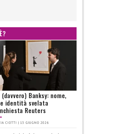
 È?
è (davvero) Banksy: nome,
 e identità svelata
’inchiesta Reuters
IA CIOTTI | 13 GIUGNO 2026