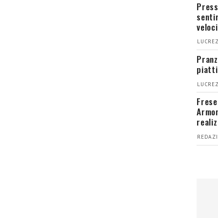
Press
senti
veloci
LUCREZ
Pranz
piatt
LUCREZ
Fresel
Armon
reali
REDAZI