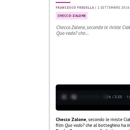
FRANCESCO FREDELLA
|
1 SETTEMBRE 2016
CHECCO-ZALONE
Checco Zalone, secondo le riviste Ciak 
Quo vado? che…
0:27 / 3:35
1
Checco Zalone
, secondo le riviste Ci
film
Quo vado?
che al botteghino ha in