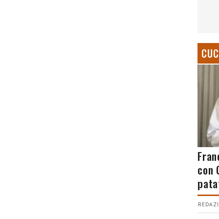
CUC
Fran
con 
pata
REDAZI