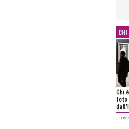
CHI
Chi 
foto
dall
LUCREZ