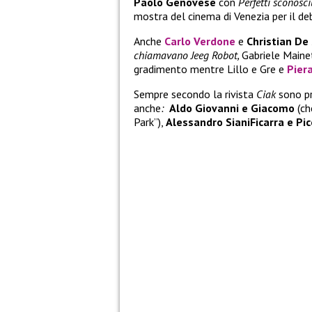
Paolo Genovese
con
Perfetti sconosci
mostra del cinema di Venezia per il d
Anche
Carlo Verdone
e
Christian De 
chiamavano Jeeg Robot,
Gabriele Mainet
gradimento mentre Lillo e Gre e
Piera
Sempre secondo la rivista
Ciak
sono
p
anche
:
Aldo Giovanni e Giacomo
(ch
Park”),
Alessandro Siani
Ficarra e Pi