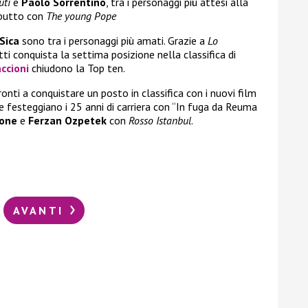
uti
e
Paolo Sorrentino
, tra i personaggi più attesi alla
ebutto con
The young Pope
Sica
sono tra i personaggi più amati. Grazie a
Lo
ti conquista la settima posizione nella classifica di
ccioni
chiudono la Top ten.
ronti a conquistare un posto in classifica con i nuovi film
e festeggiano i 25 anni di carriera con “In fuga da Reuma
cone
e
Ferzan Ozpetek
con
Rosso Istanbul
.
AVANTI