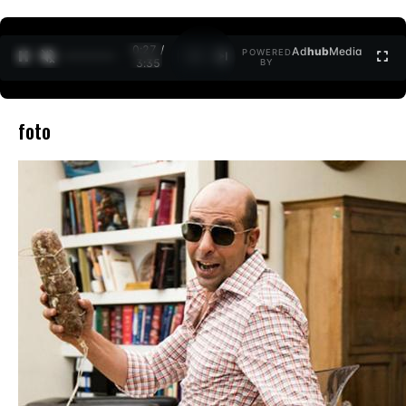
0:27 /
Ad
hub
Media
POWERED
1
/
2
3:35
BY
foto