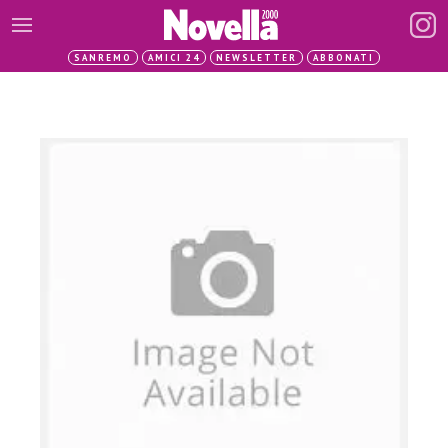
SANREMO
AMICI 24
NEWSLETTER
ABBONATI