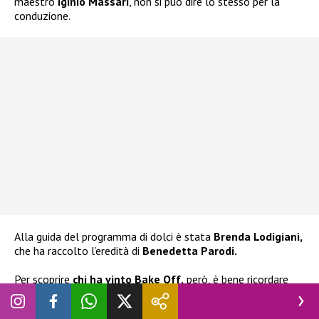
maestro
Iginio Massari
, non si può dire lo stesso per la
conduzione.
Alla guida del programma di dolci è stata
Brenda Lodigiani,
che ha raccolto l’eredità di
Benedetta Parodi.
Per scoprire
chi ha vinto Bake Off,
però, è bene ricordare
che anche la finale si sviluppa in
tre prove decisive
: la
prova creativa, quella tecnica e la prova che decreterà il