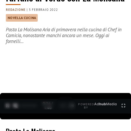
REDAZIONE
|
5 FEBBRAIO 2022
NOVELLA CUCINA
Pasta La Molisana Aria di primavera nella cucina di Chef in
Camicia, nonostante manchi ancora un mese. Oggi ai
fornelli…
0:15 /
Ad
hub
Media
POWERED
1
/
2
1:40
BY