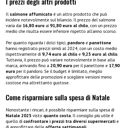
I prezzi degli altri prodotti
Il
salmone affumicato
è un altro prodotto che può
incidere notevolmente sul bilancio. Il prezzo del salmone
varia dai
16,80 euro
ai
91,80 euro al chilo
, con un prezzo
medio che risulta essere inferiore rispetto all’anno scorso.
Per quanto riguarda i dolci tipici,
pandoro
e
panettone
hanno registrato prezzi simili al 2024, con un costo medio
rispettivamente di
9,74 euro al chilo
e
9,23 euro al chilo
.
Tuttavia, il prezzo può variare notevolmente in base alla
marca, arrivando fino a
20,90 euro
per il panettone e
17,90
euro
per il pandoro. Se il budget è limitato, meglio
approfittare delle promozioni e scegliere versioni meno
costose ma altrettanto gustose.
Come risparmiare sulla spesa di Natale
Nonostante i rincari, è possibile risparmiare sulla spesa di
Natale 2025
visto
quanto costa
. Il consiglio più utile è
quello di
confrontare i prezzi tra diversi supermercati
e
di approfittare delle
offerte settimanali
.