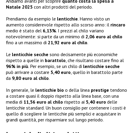
Andiamo avanti per scoprire
quanto costa la spesa a
Natale 2025
con altri prodotti del periodo.
Prendiamo da esempio le
lenticchie
. Hanno visto un
aumento considerevole rispetto allo scorso anno: il
rincaro
medio è stato del
6,13%
. I prezzi al chilo variano
notevolmente: si parte da un minimo di
2,06 euro al chilo
fino a un massimo di
21,92 euro al chilo
.
Le
lenticchie secche
sono decisamente più economiche
rispetto a quelle in
barattolo
, che risultano costare fino al
96% in più
. Per esempio, se un chilo di
lenticchie secche
può arrivare a costare
5,40 euro
, quello in barattolo parte
da
9,80 euro al chilo
.
In generale, le
lenticchie bio
o della linea
prestige
tendono
a costare quasi il doppio rispetto alla linea base, con una
media di
11,56 euro al chilo
rispetto ai
5,40 euro
delle
lenticchie standard. Un buon consiglio per contenere i costi è
quello di scegliere le lenticchie più semplici e acquistare in
grandi quantità, per risparmiare sul lungo periodo.