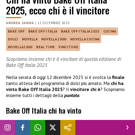
2025, ecco chi è il vincitore
ANDREA SANNA
|
12 DICEMBRE 2025
BAKE OFF
BAKE OFF ITALIA
BAKE OFF ITALIA 2025
CUCINA
DOLCI
NOVELLA
NOVELLA 2000
NOVELLA CUCINA
NOVELLA2000
REAL TIME
VINCITORE
Scopriamo insieme chi è il vincitore di questa edizione di
Bake Off Italia 2025
Nella serata di oggi 12 dicembre 2025 si è svolta la
finale
tanto attesa del programma di dolci più amato. Ma
chi ha
vinto Bake Off Italia 2025
? Il
vincitore chi è
? Scopriamo
insieme tutti i dettagli della
puntata
.
Bake Off Italia chi ha vinto
Siamo certi che anche voi vi state chiedendo
chi è il
vincitore
di
Bake Off Italia 2025
. Un’edizione che ha fatto