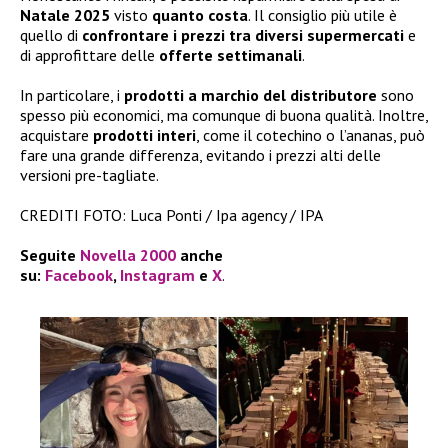
Natale 2025
visto
quanto costa
. Il consiglio più utile è
quello di
confrontare i prezzi tra diversi supermercati
e
di approfittare delle
offerte settimanali
.
In particolare, i
prodotti a marchio del distributore
sono
spesso più economici, ma comunque di buona qualità. Inoltre,
acquistare
prodotti interi
, come il cotechino o l’ananas, può
fare una grande differenza, evitando i prezzi alti delle
versioni pre-tagliate.
CREDITI FOTO: Luca Ponti / Ipa agency / IPA
Seguite
Novella 2000
anche
su:
Facebook
,
Instagram
e
X
.