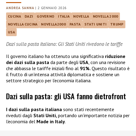
ANDREA SANNA
|
2 GENNAIO 2026
CUCINA
DAZI
GOVERNO
ITALIA
NOVELLA
NOVELLA 2000
NOVELLA CUCINA
NOVELLA2000
PASTA
STATI UNITI
TRUMP
USA
Dazi sulla pasta italiana: Gli Stati Uniti rivedono le tariffe
Il governo italiano ha ottenuto una significativa
riduzione
dei dazi
sulla pasta
da parte degli
USA
, con una revisione
che abbassa le tariffe iniziali fino al
91%.
Questo risultato è
il frutto di un’intensa attività diplomatica e sostiene un
settore strategico per l’economia italiana.
Dazi sulla pasta: gli USA fanno dietrofront
I dazi sulla pasta italiana
sono stati recentemente
riveduti dagli
Stati Uniti,
portando un’importante notizia per
l’economia del
Made in Italy
.