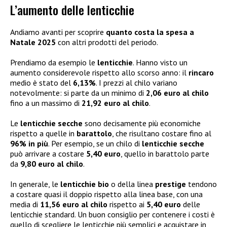
L’aumento delle lenticchie
Andiamo avanti per scoprire
quanto costa la spesa a
Natale 2025
con altri prodotti del periodo.
Prendiamo da esempio le
lenticchie
. Hanno visto un
aumento considerevole rispetto allo scorso anno: il
rincaro
medio è stato del
6,13%
. I prezzi al chilo variano
notevolmente: si parte da un minimo di
2,06 euro al chilo
fino a un massimo di
21,92 euro al chilo
.
Le
lenticchie secche
sono decisamente più economiche
rispetto a quelle in
barattolo
, che risultano costare fino al
96% in più
. Per esempio, se un chilo di
lenticchie secche
può arrivare a costare
5,40 euro
, quello in barattolo parte
da
9,80 euro al chilo
.
In generale, le
lenticchie bio
o della linea
prestige
tendono
a costare quasi il doppio rispetto alla linea base, con una
media di
11,56 euro al chilo
rispetto ai
5,40 euro
delle
lenticchie standard. Un buon consiglio per contenere i costi è
quello di scegliere le lenticchie più semplici e acquistare in