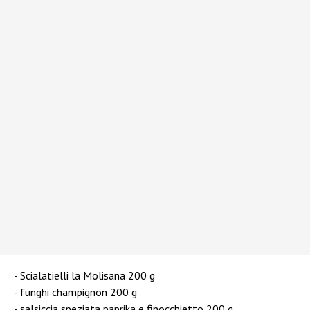
Scialatielli la Molisana 200 g
funghi champignon 200 g
salsiccia speziata paprika e finocchietto 200 g