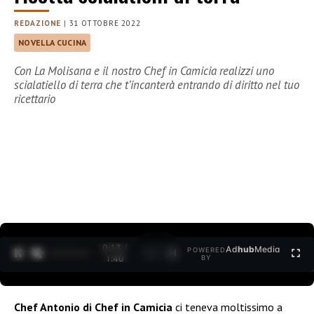
REDAZIONE
|
31 OTTOBRE 2022
NOVELLA CUCINA
Con La Molisana e il nostro Chef in Camicia realizzi uno
scialatiello di terra che t’incanterà entrando di diritto nel tuo
ricettario
0:14 /
Ad
hub
Media
POWERED
1
/
2
1:40
BY
Chef Antonio di Chef in Camicia
ci teneva moltissimo a