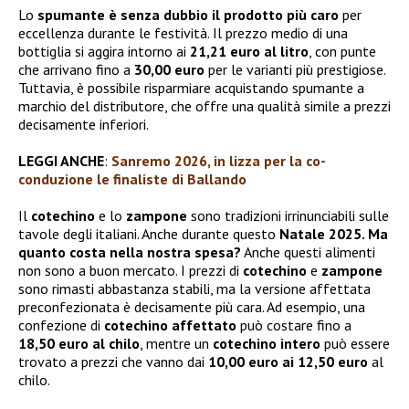
Lo
spumante
è senza dubbio il prodotto più caro
per
eccellenza durante le festività. Il prezzo medio di una
bottiglia si aggira intorno ai
21,21 euro al litro
, con punte
che arrivano fino a
30,00 euro
per le varianti più prestigiose.
Tuttavia, è possibile risparmiare acquistando spumante a
marchio del distributore, che offre una qualità simile a prezzi
decisamente inferiori.
LEGGI ANCHE
:
Sanremo 2026, in lizza per la co-
conduzione le finaliste di Ballando
Il
cotechino
e lo
zampone
sono tradizioni irrinunciabili sulle
tavole degli italiani. Anche durante questo
Natale 2025. Ma
quanto costa nella nostra spesa?
Anche questi alimenti
non sono a buon mercato. I prezzi di
cotechino
e
zampone
sono rimasti abbastanza stabili, ma la versione affettata
preconfezionata è decisamente più cara. Ad esempio, una
confezione di
cotechino affettato
può costare fino a
18,50 euro al chilo
, mentre un
cotechino intero
può essere
trovato a prezzi che vanno dai
10,00 euro ai 12,50 euro
al
chilo.