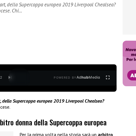
ppart, della Supercoppa europea 2019 Liverpool Chealsea?
ancese. Chi…
Ad
hub
Media
/
2
POWERED BY
rt, della Supercoppa europea 2019 Liverpool Chealsea?
ncese.
rbitro donna della Supercoppa europea
Per la prima volta nella storia sarà un
arbitro