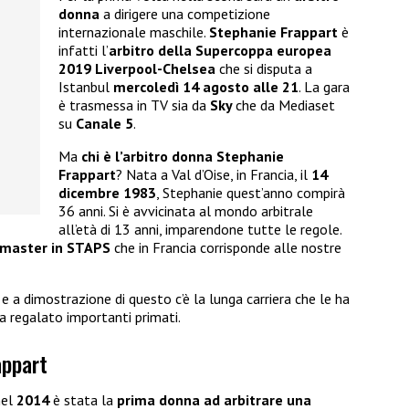
donna
a dirigere una competizione
internazionale maschile.
Stephanie Frappart
è
infatti l’
arbitro della Supercoppa europea
2019 Liverpool-Chelsea
che si disputa a
Istanbul
mercoledì 14 agosto alle 21
. La gara
è trasmessa in TV sia da
Sky
che da Mediaset
su
Canale 5
.
Ma
chi è l’arbitro donna Stephanie
Frappart
? Nata a Val d’Oise, in Francia, il
14
dicembre 1983
, Stephanie quest’anno compirà
36 anni. Si è avvicinata al mondo arbitrale
all’età di 13 anni, imparendone tutte le regole.
 master in STAPS
che in Francia corrisponde alle nostre
 a dimostrazione di questo c’è la lunga carriera che le ha
a regalato importanti primati.
appart
nel
2014
è stata la
prima donna ad arbitrare una