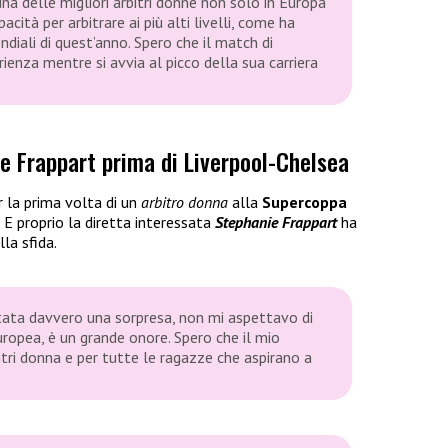
a delle migliori arbitri donne non solo in Europa
cità per arbitrare ai più alti livelli, come ha
diali di quest’anno. Spero che il match di
rienza mentre si avvia al picco della sua carriera
ie Frappart prima di Liverpool-Chelsea
r la prima volta di un
arbitro donna
alla
Supercoppa
. E proprio la diretta interessata
Stephanie Frappart
ha
lla sfida.
tata davvero una sorpresa, non mi aspettavo di
uropea, è un grande onore. Spero che il mio
itri donna e per tutte le ragazze che aspirano a