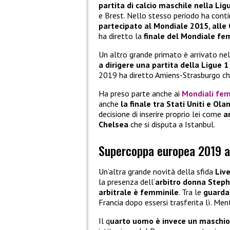
partita di calcio maschile nella Lig
e Brest. Nello stesso periodo ha conti
partecipato al Mondiale 2015, alle
ha diretto la
finale del Mondiale fe
Un altro grande primato è arrivato ne
a dirigere una partita della Ligue 1
2019 ha diretto Amiens-Strasburgo che
Ha preso parte anche ai
Mondiali fem
anche
la finale tra Stati Uniti e Ola
decisione di inserire proprio lei come
ar
Chelsea
che si disputa a Istanbul.
Supercoppa europea 2019 ar
Un’altra grande novità della sfida
Liv
la presenza dell’
arbitro donna Steph
arbitrale è femminile
. Tra le
guarda
Francia dopo essersi trasferita lì. Ment
Il q
uarto uomo è invece un maschio