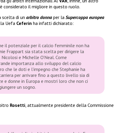
a gli arbitri internazionali. Al
VAR
, infine, un altro
è considerato il migliore in questo ruolo.
 scelta di un
arbitro donna
per la
Supercoppa europea
ella Uefa
Ceferin
ha infatti dichiarato:
e il potenziale per il calcio femminile non ha
nie Frappart sia stata scelta per dirigere la
Nicolosi e Michelle O’Neal. Come
rande importanza allo sviluppo del calcio
ero che le doti e l’impegno che Stephanie ha
rriera per arrivare fino a questo livello sia di
zze e donne in Europa e mostri loro che non ci
giungere un sogno.
bitro
Rosetti
, attualmente presidente della Commissione