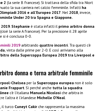
ue 2
(la serie B francese). Si trattava della sfida tra Niort
nuato la sua carriera nel calcio femminile. Infatti
ha
 Olimpiadi 2016 e all’Europeo 2017
. Nel
2018
, invece,
mminile Under 20 tra Spagna e Giappone.
l
2019
.
Stephanie
è stata infatti il
primo arbitro donna
(cioè la serie A francese). Per la precisione il 28 aprile
 si è conclusa 0-0.
minili 2019
arbitrando
quattro incontri
. Tra questi c’è
nda
, vinta dalle prime per 2-0. E così arriviamo alla
bitro della Supercoppa Europea 2019 tra Liverpool e
bitro donna e terna arbitrale femminile
erpool-Chelsea
per la
Supercoppa europea
non è solo
anie Frappart
. Sì perché anche
tutta la squadra
linee
c’è l’italiana
Manuela Nicolosi
che arbitra in
re l’altra è l’irlandese
Michelle O’Neal
.
, il turco
Cuneyt Cakir
che rappresenta la massima