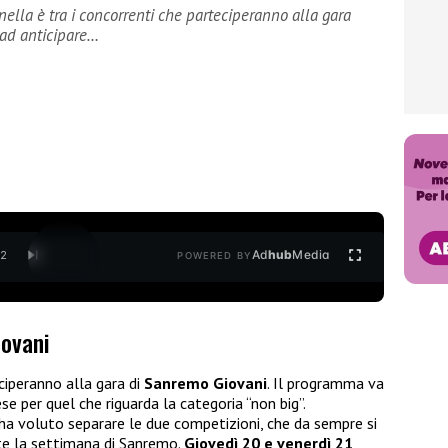
lla è tra i concorrenti che parteciperanno alla gara
 ad anticipare…
Ad
hub
Media
/
2
POWERED BY
iovani
ciperanno alla gara di
Sanremo Giovani
. Il programma va
e per quel che riguarda la categoria “non big”.
ha voluto separare le due competizioni, che da sempre si
nte la settimana di Sanremo.
Giovedì 20 e venerdì 21