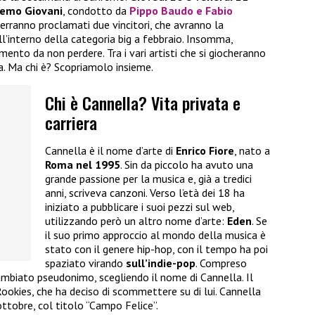
emo Giovani
, condotto da
Pippo Baudo e Fabio
erranno proclamati due vincitori, che avranno la
l’interno della categoria big a febbraio. Insomma,
nto da non perdere. Tra i vari artisti che si giocheranno
a. Ma chi è? Scopriamolo insieme.
Chi è Cannella? Vita privata e
carriera
Cannella è il nome d’arte di
Enrico Fiore
, nato a
Roma nel 1995
. Sin da piccolo ha avuto una
grande passione per la musica e, già a tredici
anni, scriveva canzoni. Verso l’età dei 18 ha
iniziato a pubblicare i suoi pezzi sul web,
utilizzando però un altro nome d’arte:
Eden
. Se
il suo primo approccio al mondo della musica è
stato con il genere hip-hop, con il tempo ha poi
spaziato virando
sull’indie-pop
. Compreso
cambiato pseudonimo, scegliendo il nome di Cannella. Il
ookies, che ha deciso di scommettere su di lui. Cannella
ottobre, col titolo “Campo Felice”.