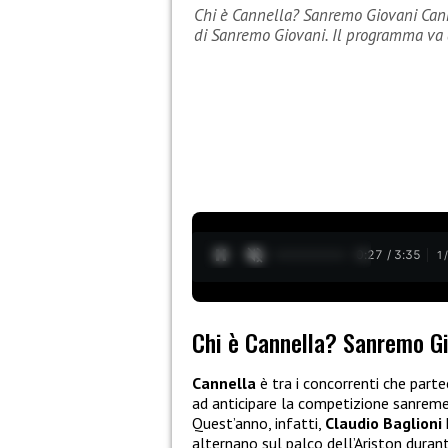
Chi è Cannella? Sanremo Giovani Canne
di Sanremo Giovani. Il programma va
0:28 / 3:35
1
Chi è Cannella? Sanremo G
Cannella
è tra i concorrenti che parte
ad anticipare la competizione sanremes
Quest’anno, infatti,
Claudio Baglioni
alternano sul palco dell’Ariston dura