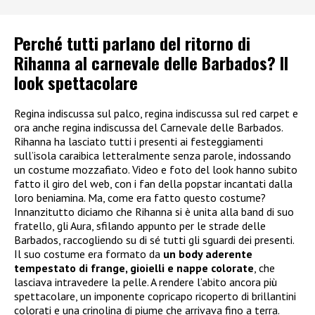
Perché tutti parlano del ritorno di
Rihanna al carnevale delle Barbados? Il
look spettacolare
Regina indiscussa sul palco, regina indiscussa sul red carpet e
ora anche regina indiscussa del Carnevale delle Barbados.
Rihanna ha lasciato tutti i presenti ai festeggiamenti
sull’isola caraibica letteralmente senza parole, indossando
un costume mozzafiato. Video e foto del look hanno subito
fatto il giro del web, con i fan della popstar incantati dalla
loro beniamina. Ma, come era fatto questo costume?
Innanzitutto diciamo che Rihanna si è unita alla band di suo
fratello, gli Aura, sfilando appunto per le strade delle
Barbados, raccogliendo su di sé tutti gli sguardi dei presenti.
Il suo costume era formato da
un body aderente
tempestato di frange, gioielli e nappe colorate
, che
lasciava intravedere la pelle. A rendere l’abito ancora più
spettacolare, un imponente copricapo ricoperto di brillantini
colorati e una crinolina di piume che arrivava fino a terra.