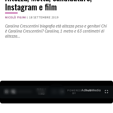
Instagram e film
NICOLÒ FIGINI
|
18 SETTEMBRE 2019
Carolina Crescentini biografia età altezza peso e genitori Chi
è Carolina Crescentini? Carolina, 1 metro e 63 centimetri di
altezza…
0:15 /
Ad
hub
Media
POWERED
1
/
2
1:40
BY