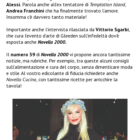
Alessi.
Parola anche all’ex tentatore di
Temptation Island
,
Andrea Franchini
che ha finalmente trovato l’amore.
Insomma c’è davvero tanto materiale!
Importante anche l’intervista rilasciata da
Vittorio Sgarbi
,
che cura l’evento d’arte di Gleeden sull’infedeltà dov’è
esposta anche
Novella 2000.
Il
numero 39
di
Novella 2000
vi propone ancora tantissime
notizie, ma rubriche. Per esempio, tra queste alcuni consigli
sull’alimentazione e cura del corpo, senza dimenticare moda
e stile. Al vostro edicolante di fiducia richiedete anche
Novella Cucina
, con tantissime ricette per arricchire la
tavola!