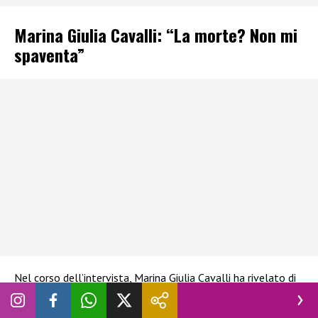
Marina Giulia Cavalli: “La morte? Non mi
spaventa”
Nel corso dell’intervista, Marina Giulia Cavalli ha rivelato di
non avere paura né di invecchiare né della morte:
“La morte
non mi spaventa.
Perché dico: l’ha attraversata lei, la posso