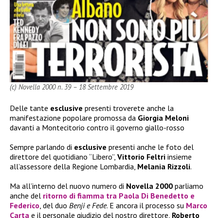
(c) Novella 2000 n. 39 – 18 Settembre 2019
Delle tante
esclusive
presenti troverete anche la
manifestazione popolare promossa da
Giorgia Meloni
davanti a Montecitorio contro il governo giallo-rosso
Sempre parlando di
esclusive
presenti anche le foto del
direttore del quotidiano “Libero”,
Vittorio Feltri
insieme
all’assessore della Regione Lombardia,
Melania Rizzoli
.
Ma all’interno del nuovo numero di
Novella 2000
parliamo
anche del
ritorno di fiamma tra
Paola Di Benedetto e
Federico
, del duo
Benji e Fede
. E ancora il processo su
Marco
Carta
e il personale giudizio del nostro direttore,
Roberto