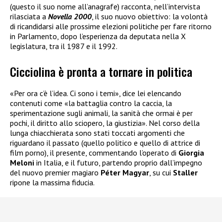
(questo il suo nome all’anagrafe) racconta, nell’intervista
rilasciata a
Novella 2000
, il suo nuovo obiettivo: la volontà
di ricandidarsi alle prossime elezioni politiche per fare ritorno
in Parlamento, dopo l’esperienza da deputata nella X
legislatura, tra il 1987 e il 1992.
Cicciolina è pronta a tornare in politica
«Per ora c’è l’idea. Ci sono i temi», dice lei elencando
contenuti come «la battaglia contro la caccia, la
sperimentazione sugli animali, la sanità che ormai è per
pochi, il diritto allo sciopero, la giustizia». Nel corso della
lunga chiacchierata sono stati toccati argomenti che
riguardano il passato (quello politico e quello di attrice di
film porno), il presente, commentando l’operato di
Giorgia
Meloni
in Italia, e il futuro, partendo proprio dall’impegno
del nuovo premier magiaro
Péter Magyar
, su cui
Staller
ripone la massima fiducia.