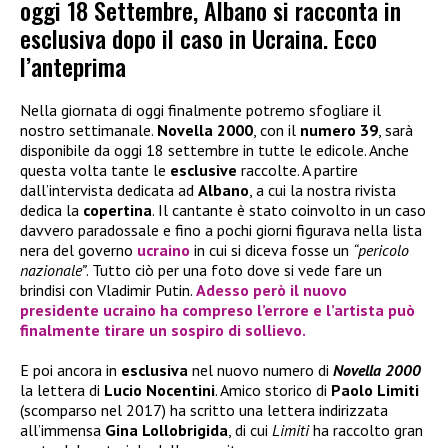
oggi 18 Settembre, Albano si racconta in
esclusiva dopo il caso in Ucraina. Ecco
l’anteprima
Nella giornata di oggi finalmente potremo sfogliare il
nostro settimanale.
Novella 2000
, con il
numero 39
, sarà
disponibile da oggi 18 settembre in tutte le edicole. Anche
questa volta tante le
esclusive
raccolte. A partire
dall’intervista dedicata ad
Albano
, a cui la nostra rivista
dedica la
copertina
. Il cantante è stato coinvolto in un caso
davvero paradossale e fino a pochi giorni figurava nella lista
nera del governo
ucraino
in cui si diceva fosse un
“pericolo
nazionale”
. Tutto ciò per una foto dove si vede fare un
brindisi con Vladimir Putin.
Adesso però il nuovo
presidente ucraino ha compreso l’errore e l’artista può
finalmente tirare un sospiro di sollievo.
E poi ancora in
esclusiva
nel nuovo numero di
Novella 2000
la lettera di
Lucio Nocentini
. Amico storico di
Paolo Limiti
(scomparso nel 2017) ha scritto una lettera indirizzata
all’immensa
Gina Lollobrigida
, di cui
Limiti
ha raccolto gran