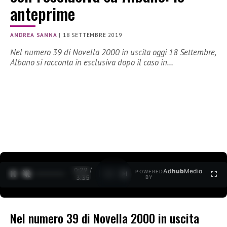
anteprime
ANDREA SANNA
|
18 SETTEMBRE 2019
Nel numero 39 di Novella 2000 in uscita oggi 18 Settembre,
Albano si racconta in esclusiva dopo il caso in…
0:30 /
Ad
hub
Media
POWERED
1
/
2
3:35
BY
Nel numero 39 di Novella 2000 in uscita