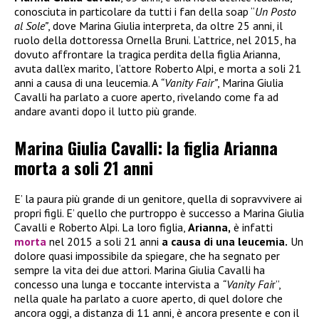
conosciuta in particolare da tutti i fan della soap “
Un Posto
al Sole”
, dove Marina Giulia interpreta, da oltre 25 anni, il
ruolo della dottoressa Ornella Bruni. L’attrice, nel 2015, ha
dovuto affrontare la tragica perdita della figlia Arianna,
avuta dall’ex marito, l’attore Roberto Alpi, e morta a soli 21
anni a causa di una leucemia. A
“Vanity Fair”
, Marina Giulia
Cavalli ha parlato a cuore aperto, rivelando come fa ad
andare avanti dopo il lutto più grande.
Marina Giulia Cavalli: la figlia Arianna
morta a soli 21 anni
E’ la paura più grande di un genitore, quella di sopravvivere ai
propri figli. E’ quello che purtroppo è successo a Marina Giulia
Cavalli e Roberto Alpi. La loro figlia,
Arianna,
è infatti
morta
nel 2015 a soli 21 anni
a causa di una leucemia.
Un
dolore quasi impossibile da spiegare, che ha segnato per
sempre la vita dei due attori. Marina Giulia Cavalli ha
concesso una lunga e toccante intervista a
“Vanity Fai
r”,
nella quale ha parlato a cuore aperto, di quel dolore che
ancora oggi, a distanza di 11 anni, è ancora presente e con il