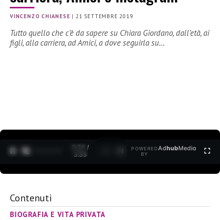
VINCENZO CHIANESE
|
21 SETTEMBRE 2019
Tutto quello che c’è da sapere su Chiara Giordano, dall’età, ai
figli, alla carriera, ad Amici, a dove seguirla su…
0:30 /
Ad
hub
Media
POWERED
1
/
2
3:35
BY
Contenuti
BIOGRAFIA E VITA PRIVATA