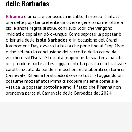
delle Barbados
Rihanna
è amata e conosciuta in tutto il mondo, è infatti
una delle popstar preferite da diverse generazioni e, oltre a
ciò, è anche regina di stile, con i suoi look che vengono
invidiati e copiai un pò ovunque. Come saprete la popstar è
originaria delle
isole Barbados
e, in occasione del Grand
Kadooment Day, ovvero la festa che pone fine al Crop Over
e che celebra la conclusione del raccolto della canna da
zucchero sull’isola, è tornata proprio nella sua terra natale,
per prendere parte ai festeggiamenti. La parata celebrativa è
caratterizzata da bande in maschera ed elaborati costumi di
Carnevale. Rihanna ha stupido davvero tutti, sfoggiando un
costume mozzafiato! Prima di scoprire insieme come si è
vestita la popstar, sottolineiamo il fatto che Rihanna non
prendeva parte al Carnevale delle Barbados dal 2024.