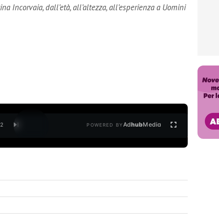
na Incorvaia, dall’età, all’altezza, all’esperienza a Uomini
Ad
hub
Media
/
2
POWERED BY