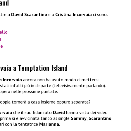
land
ltre a
David Scarantino
e a
Cristina Incorvaia
ci sono:
ello
e
ne
orvaia a Temptation Island
a Incorvaia
ancora non ha avuto modo di mettersi
tati infatti più in disparte (televisivamente parlando).
upperà nelle prossime puntate.
coppia tornerà a casa insieme oppure separata?
orvaia
che il suo fidanzato
David
hanno visto dei video
prima si è avvicinata tanto al single
Sammy
,
Scarantino
,
ri con la tentatrice
Marianna
.