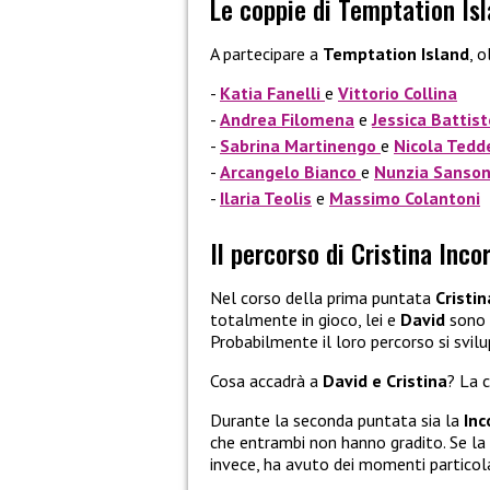
Le coppie di Temptation Is
A partecipare a
Temptation Island
, o
Katia Fanelli
e
Vittorio Collina
Andrea Filomena
e
Jessica Battist
Sabrina Martinengo
e
Nicola Tedd
Arcangelo Bianco
e
Nunzia Sanso
Ilaria Teolis
e
Massimo Colantoni
Il percorso di Cristina Inc
Nel corso della prima puntata
Cristin
totalmente in gioco, lei e
David
sono s
Probabilmente il loro percorso si svil
Cosa accadrà a
David e Cristina
? La 
Durante la seconda puntata sia la
Inc
che entrambi non hanno gradito. Se la 
invece, ha avuto dei momenti particola