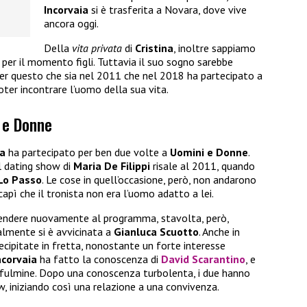
Incorvaia
si è trasferita a Novara, dove vive
ancora oggi.
Della
vita privata
di
Cristina
, inoltre sappiamo
per il momento figli. Tuttavia il suo sogno sarebbe
 per questo che sia nel 2011 che nel 2018 ha partecipato a
poter incontrare l’uomo della sua vita.
i e Donne
ia
ha partecipato per ben due volte a
Uomini e Donne
.
l dating show di
Maria De Filippi
risale al 2011, quando
Lo Passo
. Le cose in quell’occasione, però, non andarono
apì che il tronista non era l’uomo adatto a lei.
rendere nuovamente al programma, stavolta, però,
almente si è avvicinata a
Gianluca Scuotto
. Anche in
ecipitate in fretta, nonostante un forte interesse
ncorvaia
ha fatto la conoscenza di
David Scarantino
, e
fulmine. Dopo una conoscenza turbolenta, i due hanno
w, iniziando così una relazione a una convivenza.