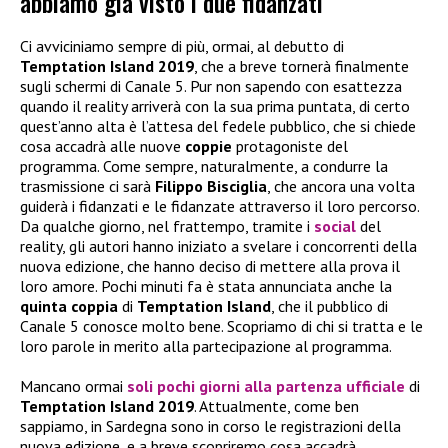
abbiamo già visto i due fidanzati
Ci avviciniamo sempre di più, ormai, al debutto di
Temptation Island 2019
, che a breve tornerà finalmente
sugli schermi di Canale 5. Pur non sapendo con esattezza
quando il reality arriverà con la sua prima puntata, di certo
quest’anno alta è l’attesa del fedele pubblico, che si chiede
cosa accadrà alle nuove
coppie
protagoniste del
programma. Come sempre, naturalmente, a condurre la
trasmissione ci sarà
Filippo Bisciglia
, che ancora una volta
guiderà i fidanzati e le fidanzate attraverso il loro percorso.
Da qualche giorno, nel frattempo, tramite i
social
del
reality, gli autori hanno iniziato a svelare i concorrenti della
nuova edizione, che hanno deciso di mettere alla prova il
loro amore. Pochi minuti fa è stata annunciata anche la
quinta coppia
di
Temptation Island
, che il pubblico di
Canale 5 conosce molto bene. Scopriamo di chi si tratta e le
loro parole in merito alla partecipazione al programma.
Mancano ormai
soli pochi giorni alla partenza ufficiale
di
Temptation Island 2019
. Attualmente, come ben
sappiamo, in Sardegna sono in corso le registrazioni della
nuova edizione, e a breve scopriremo cosa accadrà