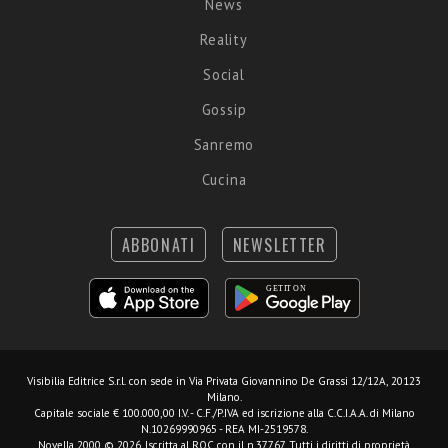
News
Reality
Social
Gossip
Sanremo
Cucina
ABBONATI
NEWSLETTER
Visibilia Editrice S.r.l.
con sede in Via Privata Giovannino De Grassi 12/12A, 20123
Milano.
Capitale sociale € 100.000,00 I.V. - C.F./P.IVA ed iscrizione alla C.C.I.A.A. di Milano
N.10269990965 - REA MI-2519578.
Novella 2000 © 2026. Iscritta al ROC con il n.37767. Tutti i diritti di proprietà