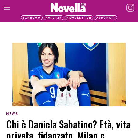
SANREMO
AMICI 24
NEWSLETTER
ABBONATI
NEWS
Chi è Daniela Sabatino? Età, vita
privata, fidanzato, Milan e