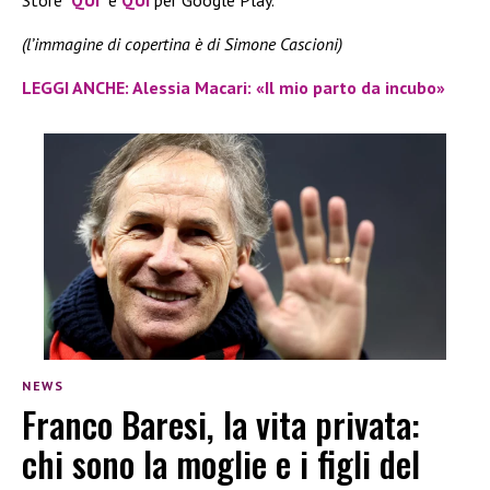
Store
QUI
e
QUI
per Google Play.
(l’immagine di copertina è di Simone Cascioni)
LEGGI ANCHE: Alessia Macari: «Il mio parto da incubo»
NEWS
Franco Baresi, la vita privata:
chi sono la moglie e i figli del