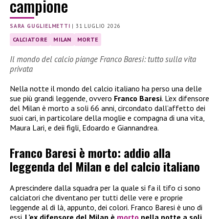
campione
SARA GUGLIELMETTI
|
31 LUGLIO 2026
CALCIATORE
MILAN
MORTE
Il mondo del calcio piange Franco Baresi: tutto sulla vita
privata
Nella notte il mondo del calcio italiano ha perso una delle
sue più grandi leggende, ovvero
Franco Baresi
. L’ex difensore
del Milan è morto a soli 66 anni, circondato dall’affetto dei
suoi cari, in particolare della moglie e compagna di una vita,
Maura Lari, e deii figli, Edoardo e Giannandrea.
Franco Baresi è morto: addio alla
leggenda del Milan e del calcio italiano
A prescindere dalla squadra per la quale si fa il tifo ci sono
calciatori che diventano per tutti delle vere e proprie
leggende al di là, appunto, dei colori. Franco Baresi è uno di
essi.
L’ex difensore del Milan è
morto
nella notte a soli