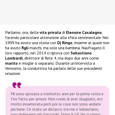
Parliamo, ora, della
vita privata
di
Elenoire Casalegno
,
facendo particolare attenzione alla sfera sentimentale. Nel
1999 ha avuto una storia con
Dj Ringo
, insieme al quale non
ha avuto
figli
maschi, ma solo una bambina. Naufragato il
loro rapporto, nel 2014 ci riprova con
Sebastiano
Lombardi
, direttore di Rete 4, ma dopo due anni come
marito
e moglie si separano. Durante un’intervista a
Verissimo, la conduttrice ha parlato delle sue precedenti
relazioni:
Mi sono sposata a trentotto anni per la prima volta e
l’ho fatto per amore. Non credo di aver sbagliato, ero
molto innamorata però poi le cose non sono andate
più bene. C’è stato un distacco tra me e Sebastiano,
non andavamo più d’accordo. Dopo il GF Vip ci siamo