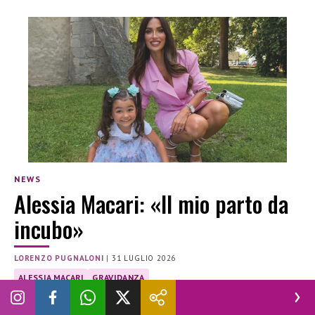
NEWS
Alessia Macari: «Il mio parto da
incubo»
LORENZO PUGNALONI
|
31 LUGLIO 2026
ALESSIA MACARI
GRAVIDANZA
La showgirl racconta, a distanza di quattro anni, il dramma