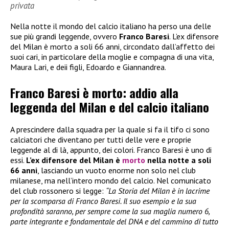
privata
Nella notte il mondo del calcio italiano ha perso una delle
sue più grandi leggende, ovvero
Franco Baresi
. L’ex difensore
del Milan è morto a soli 66 anni, circondato dall’affetto dei
suoi cari, in particolare della moglie e compagna di una vita,
Maura Lari, e deii figli, Edoardo e Giannandrea.
Franco Baresi è morto: addio alla
leggenda del Milan e del calcio italiano
A prescindere dalla squadra per la quale si fa il tifo ci sono
calciatori che diventano per tutti delle vere e proprie
leggende al di là, appunto, dei colori. Franco Baresi è uno di
essi.
L’ex difensore del Milan è
morto
nella notte a soli
66 anni
, lasciando un vuoto enorme non solo nel club
milanese, ma nell’intero mondo del calcio. Nel comunicato
del club rossonero si legge:
“La Storia del Milan è in lacrime
per la scomparsa di Franco Baresi. Il suo esempio e la sua
profondità saranno, per sempre come la sua maglia numero 6,
parte integrante e fondamentale del DNA e del cammino di tutto