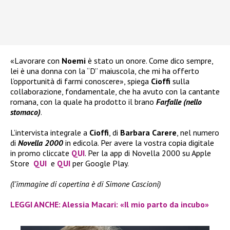
«Lavorare con
Noemi
è stato un onore. Come dico sempre,
lei è una donna con la “D” maiuscola, che mi ha offerto
l’opportunità di farmi conoscere», spiega
Cioffi
sulla
collaborazione, fondamentale, che ha avuto con la cantante
romana, con la quale ha prodotto il brano
Farfalle (nello
stomaco)
.
L’intervista integrale a
Cioffi
, di
Barbara Carere
, nel numero
di
Novella 2000
in edicola. Per avere la vostra copia digitale
in promo cliccate
QUI
. Per la app di Novella 2000 su Apple
Store
QUI
e
QUI
per Google Play.
(l’immagine di copertina è di Simone Cascioni)
LEGGI ANCHE: Alessia Macari: «Il mio parto da incubo»