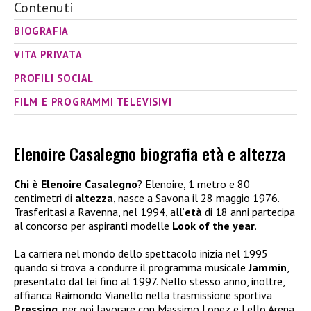
Contenuti
BIOGRAFIA
VITA PRIVATA
PROFILI SOCIAL
FILM E PROGRAMMI TELEVISIVI
Elenoire Casalegno biografia età e altezza
Chi è Elenoire Casalegno
? Elenoire, 1 metro e 80
centimetri di
altezza
, nasce a Savona il 28 maggio 1976.
Trasferitasi a Ravenna, nel 1994, all’
età
di 18 anni partecipa
al concorso per aspiranti modelle
Look of the year
.
La carriera nel mondo dello spettacolo inizia nel 1995
quando si trova a condurre il programma musicale
Jammin
,
presentato dal lei fino al 1997. Nello stesso anno, inoltre,
affianca Raimondo Vianello nella trasmissione sportiva
Pressing
, per poi lavorare con Massimo Lopez e Lello Arena