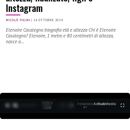
Instagram
NICOLÒ FIGINI
|
14 OTTOBRE 2019
Elenoire Casalegno biografia età e altezza Chi è Elenoire
Casalegno? Elenoire, 1 metro e 80 centimetri di altezza,
nasce a…
0:30 /
Ad
hub
Media
POWERED
1
/
2
3:35
BY