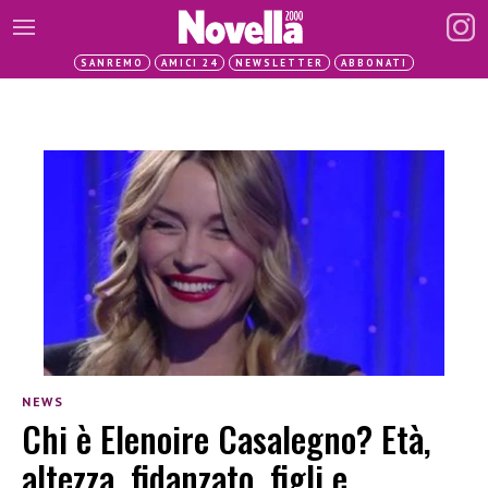
SANREMO
AMICI 24
NEWSLETTER
ABBONATI
NEWS
Chi è Elenoire Casalegno? Età,
altezza, fidanzato, figli e