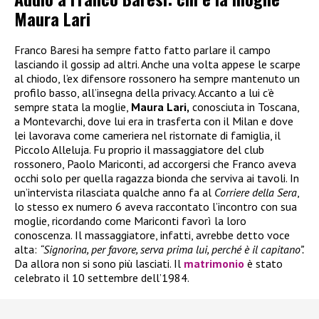
Maura Lari
Franco Baresi ha sempre fatto fatto parlare il campo
lasciando il gossip ad altri. Anche una volta appese le scarpe
al chiodo, l’ex difensore rossonero ha sempre mantenuto un
profilo basso, all’insegna della privacy. Accanto a lui c’è
sempre stata la moglie,
Maura Lari,
conosciuta in Toscana,
a Montevarchi, dove lui era in trasferta con il Milan e dove
lei lavorava come cameriera nel ristornate di famiglia, il
Piccolo Alleluja. Fu proprio il massaggiatore del club
rossonero, Paolo Mariconti, ad accorgersi che Franco aveva
occhi solo per quella ragazza bionda che serviva ai tavoli. In
un’intervista rilasciata qualche anno fa al
Corriere della Sera
,
lo stesso ex numero 6 aveva raccontato l’incontro con sua
moglie, ricordando come Mariconti favorì la loro
conoscenza. Il massaggiatore, infatti, avrebbe detto voce
alta:
“Signorina, per favore, serva prima lui, perché è il capitano”.
Da allora non si sono più lasciati. Il
matrimonio
è stato
celebrato il 10 settembre dell’1984.