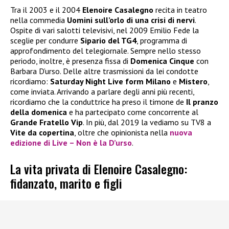
Tra il 2003 e il 2004
Elenoire Casalegno
recita in teatro
nella commedia
Uomini sull’orlo di una crisi di nervi
.
Ospite di vari salotti televisivi, nel 2009 Emilio Fede la
sceglie per condurre
Sipario del TG4
, programma di
approfondimento del telegiornale. Sempre nello stesso
periodo, inoltre, è presenza fissa di
Domenica Cinque
con
Barbara D’urso. Delle altre trasmissioni da lei condotte
ricordiamo:
Saturday Night Live form Milano
e
Mistero
,
come inviata. Arrivando a parlare degli anni più recenti,
ricordiamo che la conduttrice ha preso il timone de
Il pranzo
della domenica
e ha partecipato come concorrente al
Grande Fratello Vip
. In più, dal 2019 la vediamo su TV8 a
Vite da copertina
, oltre che opinionista nella
nuova
edizione di
Live – Non è la D’urso
.
La vita privata di Elenoire Casalegno:
fidanzato, marito e figli