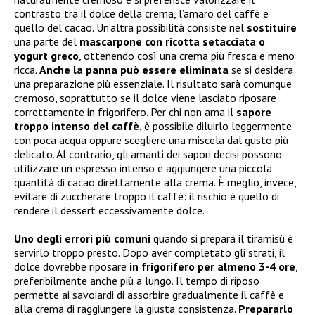
contrasto tra il dolce della crema, l’amaro del caffè e
quello del cacao. Un’altra possibilità consiste nel
sostituire
una parte del
mascarpone con
ricotta setacciata o
yogurt greco
, ottenendo così una crema più fresca e meno
ricca.
Anche la panna può essere eliminata
se si desidera
una preparazione più essenziale. Il risultato sarà comunque
cremoso, soprattutto se il dolce viene lasciato riposare
correttamente in frigorifero. Per chi non ama il
sapore
troppo intenso del caffè
, è possibile diluirlo leggermente
con poca acqua oppure scegliere una miscela dal gusto più
delicato. Al contrario, gli amanti dei sapori decisi possono
utilizzare un espresso intenso e aggiungere una piccola
quantità di cacao direttamente alla crema. È meglio, invece,
evitare di zuccherare troppo il caffè: il rischio è quello di
rendere il dessert eccessivamente dolce.
Uno degli errori più comuni
quando si prepara il tiramisù è
servirlo troppo presto. Dopo aver completato gli strati, il
dolce dovrebbe riposare
in frigorifero per almeno 3-4 ore
,
preferibilmente anche più a lungo. Il tempo di riposo
permette ai savoiardi di assorbire gradualmente il caffè e
alla crema di raggiungere la giusta consistenza.
Prepararlo