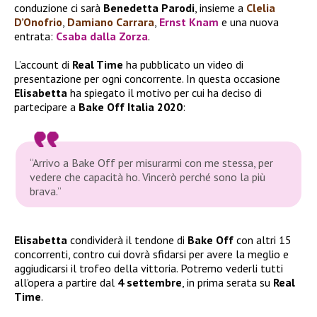
conduzione ci sarà
Benedetta Parodi
, insieme a
Clelia
D’Onofrio
,
Damiano Carrara
,
Ernst Knam
e una nuova
entrata:
Csaba dalla Zorza
.
L’account di
Real Time
ha pubblicato un video di
presentazione per ogni concorrente. In questa occasione
Elisabetta
ha spiegato il motivo per cui ha deciso di
partecipare a
Bake Off Italia 2020
:
“Arrivo a Bake Off per misurarmi con me stessa, per
vedere che capacità ho. Vincerò perché sono la più
brava.”
Elisabetta
condividerà il tendone di
Bake Off
con altri 15
concorrenti, contro cui dovrà sfidarsi per avere la meglio e
aggiudicarsi il trofeo della vittoria. Potremo vederli tutti
all’opera a partire dal
4 settembre
, in prima serata su
Real
Time
.