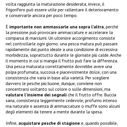
volta raggiunta la maturazione desiderata, invece, il
frigorifero può essere utile per rallentare il deterioramento
e conservarle ancora per poco tempo.
È
importante non ammassarle una sopra l’altra
, perché
la pressione può provocare ammaccature e accelerare la
comparsa di marciumi. Un ulteriore accorgimento consiste
nel controllarle ogni giorno: una pesca matura può passare
rapidamente dal punto ideale a una condizione di eccessiva
morbidezza, soprattutto durante le giornate più calde. Anche
il momento in cui si mangia il frutto può fare la differenza.
Una pesca maturata correttamente dovrebbe avere una
polpa profumata, succosa e piacevolmente dolce, con una
consistenza che varia in base alla varietà. Per scegliere
davvero le pesche più buone, dunque, conviene non
concentrarsi soltanto sul colore o sulle dimensioni, ma
valutare l’insieme dei segnali
che il frutto offre. Buccia
sana, consistenza leggermente cedevole, profumo intenso
ma naturale e assenza di ammaccature o muffe sono alcuni
degli elementi da tenere a mente durante la spesa.
Infine,
acquistare pesche di stagione
e, quando possibile,