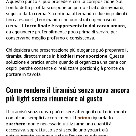
A questo punto si può procedere con la composizione. Sul
fondo della pirofila si dispone un primo strato di savoiardi,
seguito dalla crema. Si continua alternando i due ingredienti
fino a esaurirli, terminando con uno strato generoso di
crema. Il
tocco finale è rappresentato dal
cacao amaro
,
da aggiungere preferibilmente poco prima di servire per
conservarne meglio profumo e consistenza.
Chi desidera una presentazione più elegante può preparare il
tiramisù direttamente in
bicchieri monoporzione
. Questa
soluzione è pratica anche quando si organizza una cena con
ospiti, perché consente di realizzare porzioni già pronte da
portare in tavola.
Come rendere il tiramisù senza uova ancora
più light senza rinunciare al gusto
Il tiramisù senza uova può essere alleggerito ulteriormente
con alcuni semplici accorgimenti. Il
primo
riguarda lo
zucchero
: non è necessario utilizzarne una quantità
eccessiva, soprattutto se si sceglie uno yogurt già
naturalmente cremoso e si preferisce valorizzare il