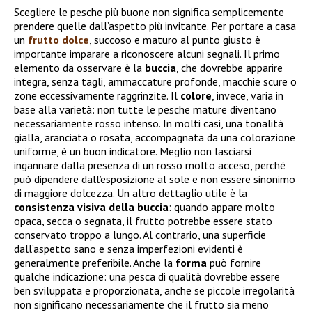
Scegliere le pesche più buone non significa semplicemente
prendere quelle dall’aspetto più invitante. Per portare a casa
un
frutto dolce
, succoso e maturo al punto giusto è
importante imparare a riconoscere alcuni segnali. Il primo
elemento da osservare è la
buccia
, che dovrebbe apparire
integra, senza tagli, ammaccature profonde, macchie scure o
zone eccessivamente raggrinzite. Il
colore
, invece, varia in
base alla varietà: non tutte le pesche mature diventano
necessariamente rosso intenso. In molti casi, una tonalità
gialla, aranciata o rosata, accompagnata da una colorazione
uniforme, è un buon indicatore. Meglio non lasciarsi
ingannare dalla presenza di un rosso molto acceso, perché
può dipendere dall’esposizione al sole e non essere sinonimo
di maggiore dolcezza. Un altro dettaglio utile è la
consistenza visiva della buccia
: quando appare molto
opaca, secca o segnata, il frutto potrebbe essere stato
conservato troppo a lungo. Al contrario, una superficie
dall’aspetto sano e senza imperfezioni evidenti è
generalmente preferibile. Anche la
forma
può fornire
qualche indicazione: una pesca di qualità dovrebbe essere
ben sviluppata e proporzionata, anche se piccole irregolarità
non significano necessariamente che il frutto sia meno