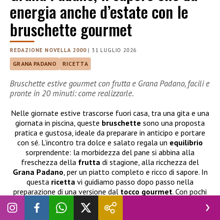
energia anche d’estate con le
bruschette gourmet
REDAZIONE NOVELLA 2000
|
31 LUGLIO 2026
GRANA PADANO
RICETTA
Bruschette estive gourmet con frutta e Grana Padano, facili e
pronte in 20 minuti: come realizzarle.
Nelle giornate estive trascorse fuori casa, tra una gita e una
giornata in piscina, queste
bruschette
sono una proposta
pratica e gustosa, ideale da preparare in anticipo e portare
con sé. L’incontro tra dolce e salato regala un
equilibrio
sorprendente: la morbidezza del pane si abbina alla
freschezza della
frutta
di stagione, alla ricchezza del
Grana
Padano
, per un piatto completo e ricco di sapore. In
questa
ricetta
vi guidiamo passo dopo passo nella
preparazione di una versione dal
tocco
gourmet
. Con pochi
ingredienti e circa 20 minuti di tempo potrete realizzare un
piatto raffinato e bilanciato, perfetto per un brunch estivo,