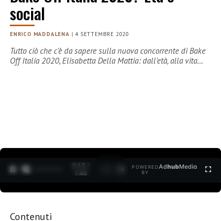
social
ENRICO MADDALENA
|
4 SETTEMBRE 2020
Tutto ciò che c’è da sapere sulla nuova concorrente di Bake
Off Italia 2020, Elisabetta Della Mattia: dall’età, alla vita…
0:14 /
Ad
hub
Media
POWERED
1
/
2
1:40
BY
Contenuti