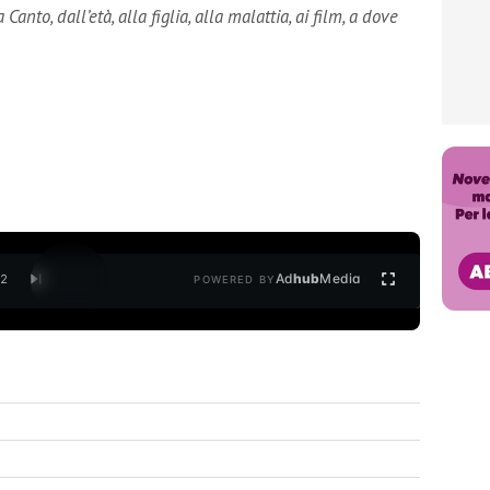
anto, dall’età, alla figlia, alla malattia, ai film, a dove
Ad
hub
Media
/
2
POWERED BY