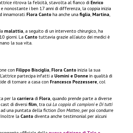
ttrice ritrova la felicità, stavolta al fianco di
Enrico
, e nonostante i ben 17 anni di differenza, la coppia inizia
ed innamorati.
Flora Canto
ha anche una
figlia
,
Martina
,
da
malattia
, a seguito di un intervento chirurgico, ha
10 giorni. La
Canto
tuttavia grazie all’aiuto dei medici è
mano la sua vita.
zione con
Filippo Bisciglia
,
Flora Canto
inizia la sua
’attrice partecipa infatti a
Uomini e Donne
in qualità di
ide di tornare a casa con
Francesco Pozzessere
, col
ta per la
carriera
di
Flora
, quando prende parte a diverse
 cast di diversi
film
, tra cui
La coppia di campioni
e
Di tutti
 ad una puntata della fiction
Don Matteo
, per poi condurre
 Inoltre la
Canto
diventa anche testimonial per alcuni
corrente ufficiale della
nuova edizione di
Tale e