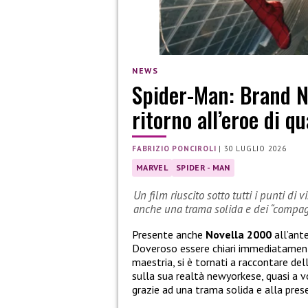
NEWS
Spider-Man: Brand Ne
ritorno all’eroe di q
FABRIZIO PONCIROLI
|
30 LUGLIO 2026
MARVEL
SPIDER - MAN
Un film riuscito sotto tutti i punti di v
anche una trama solida e dei “compagn
Presente anche
Novella 2000
all’ant
Doveroso essere chiari immediatamente:
maestria, si è tornati a raccontare de
sulla sua realtà newyorkese, quasi a vo
grazie ad una trama solida e alla prese