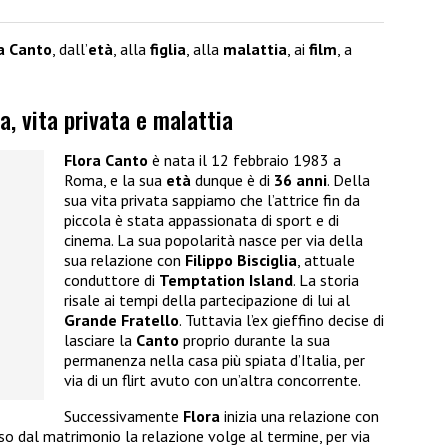
a Canto
, dall’
età
, alla
figlia
, alla
malattia
, ai
film
, a
ia, vita privata e malattia
Flora Canto
è nata il 12 febbraio 1983 a
Roma, e la sua
età
dunque è di
36 anni
. Della
sua vita privata sappiamo che l’attrice fin da
piccola è stata appassionata di sport e di
cinema. La sua popolarità nasce per via della
sua relazione con
Filippo Bisciglia
, attuale
conduttore di
Temptation Island
. La storia
risale ai tempi della partecipazione di lui al
Grande Fratello
. Tuttavia l’ex gieffino decise di
lasciare la
Canto
proprio durante la sua
permanenza nella casa più spiata d’Italia, per
via di un flirt avuto con un’altra concorrente.
Successivamente
Flora
inizia una relazione con
so dal matrimonio la relazione volge al termine, per via