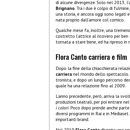
di alcune divergenze. Solo nel 2013, l’a
Brignano
. Tra i due è colpo di fulmine
una storia, e ancora oggi sono legati 
nata proprio dall’amore col comico.
Qualche mese fa, inoltre, una tremen
costretto l’attrice al ricovero per ben 
tornata a stare bene, ed ha ripreso in 
Flora Canto carriera e film
Dopo la fine della chiacchierata rela
carriera
nel mondo dello spettacolo. L
tronista, e dopo un lungo percorso dec
quale ha una relazione fino al 2009.
L’anno precedente, però, arriva la svol
produzioni teatrali, per poi entrare nel
i colori
. Poco dopo prende anche parte
diversi programmi in Rai e in Mediaset.
importanti brand.
Nel 2019
Flora Canto
diventa una con