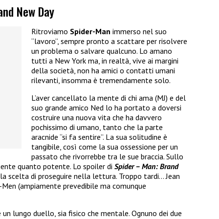
rand New Day
Ritroviamo
Spider-Man
immerso nel suo
“lavoro”, sempre pronto a scattare per risolvere
un problema o salvare qualcuno. Lo amano
tutti a New York ma, in realtà, vive ai margini
della società, non ha amici o contatti umani
rilevanti, insomma è tremendamente solo.
L’aver cancellato la mente di chi ama (MJ) e del
suo grande amico Ned lo ha portato a doversi
costruire una nuova vita che ha davvero
pochissimo di umano, tanto che la parte
aracnide “si fa sentire”. La sua solitudine è
tangibile, così come la sua ossessione per un
passato che rivorrebbe tra le sue braccia. Sullo
ente quanto potente. Lo spoiler di
Spider – Man: Brand
 la scelta di proseguire nella lettura. Troppo tardi… Jean
li X-Men (ampiamente prevedibile ma comunque
 un lungo duello, sia fisico che mentale. Ognuno dei due