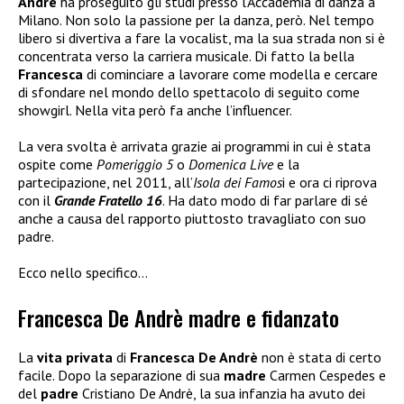
Andrè
ha proseguito gli studi presso l’Accademia di danza a
Milano. Non solo la passione per la danza, però. Nel tempo
libero si divertiva a fare la vocalist, ma la sua strada non si è
concentrata verso la carriera musicale. Di fatto la bella
Francesca
di cominciare a lavorare come modella e cercare
di sfondare nel mondo dello spettacolo di seguito come
showgirl. Nella vita però fa anche l’influencer.
La vera svolta è arrivata grazie ai programmi in cui è stata
ospite come
Pomeriggio 5
o
Domenica Live
e la
partecipazione, nel 2011, all’
Isola dei Famos
i e ora ci riprova
con il
Grande Fratello 16
. Ha dato modo di far parlare di sé
anche a causa del rapporto piuttosto travagliato con suo
padre.
Ecco nello specifico…
Francesca De Andrè madre e fidanzato
La
vita privata
di
Francesca De Andrè
non è stata di certo
facile. Dopo la separazione di sua
madre
Carmen Cespedes e
del
padre
Cristiano De Andrè, la sua infanzia ha avuto dei