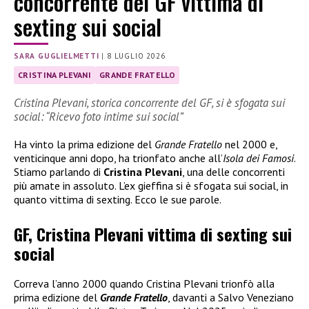
concorrente del GF vittima di
sexting sui social
SARA GUGLIELMETTI
|
8 LUGLIO 2026
CRISTINA PLEVANI
GRANDE FRATELLO
Cristina Plevani, storica concorrente del GF, si è sfogata sui
social: “Ricevo foto intime sui social”
Ha vinto la prima edizione del
Grande Fratello
nel 2000 e,
venticinque anni dopo, ha trionfato anche all’
Isola dei Famosi
.
Stiamo parlando di
Cristina Plevani
, una delle concorrenti
più amate in assoluto. L’ex gieffina si è sfogata sui social, in
quanto vittima di sexting. Ecco le sue parole.
GF, Cristina Plevani vittima di sexting sui
social
Correva l’anno 2000 quando Cristina Plevani trionfò alla
prima edizione del
Grande Fratello
, davanti a Salvo Veneziano