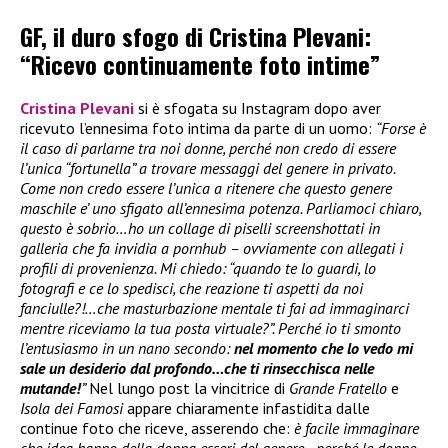
GF, il duro sfogo di Cristina Plevani:
“Ricevo continuamente foto intime”
Cristina Plevani
si è sfogata su Instagram dopo aver
ricevuto l’ennesima foto intima da parte di un uomo:
“Forse è
il caso di parlarne tra noi donne, perché non credo di essere
l’unica “fortunella” a trovare messaggi del genere in privato.
Come non credo essere l’unica a ritenere che questo genere
maschile e’ uno sfigato all’ennesima potenza. Parliamoci chiaro,
questo è sobrio…ho un collage di piselli screenshottati in
galleria che fa invidia a pornhub – ovviamente con allegati i
profili di provenienza. Mi chiedo: “quando te lo guardi, lo
fotografi e ce lo spedisci, che reazione ti aspetti da noi
fanciulle?!…che masturbazione mentale ti fai ad immaginarci
mentre riceviamo la tua posta virtuale?”. Perché io ti smonto
l’entusiasmo in un nano secondo:
nel momento che lo vedo mi
sale un desiderio dal profondo…che ti rinsecchisca nelle
mutande!
”
Nel lungo post la vincitrice di
Grande Fratello
e
Isola dei Famosi
appare chiaramente infastidita dalle
continue foto che riceve, asserendo che:
è facile immaginare
che idea hanno della donna esseri del genere…perché le donne