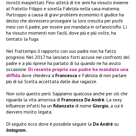
risvolti inaspettati. Fino all’età di tre anni ha vissuto insieme
al fratello Filippo e sorella Fabrizia nella casa materna.
Purtroppo a causa di gravi problemi economici il giudice ha
deciso che dovessero proseguire la loro crescita per pochi
mesi con il padre, per essere poi mandata in orfanotrofio. Lì
ha vissuto momenti non facili, dove più e più volte, ha
tentato la fuga.
Nel frattempo il rapporto con suo padre non ha fatto
progressi. Nel 2017 ha lanciato forti accuse nei confronti del
padre e a più riprese ha parlato di lui quando ne ha avuto
occasione.
Di recente proprio suo padre ha mandato una
diffida
dove chiedeva a
Francesca
e Fabrizia di non parlare
più di lui. Scelta accettata dalle due ragazze.
Non solo questo però. Sappiamo qualcosa anche per ciò che
riguarda la vita amorosa di
Francesca De Andrè
. La sexy
influencer infatti ha un
fidanzato
di nome
Giorgio
, a cui è
davvero molto legata.
Di seguito ecco dove è possibile seguire la
De Andrè
su
Instagram
…