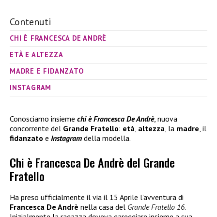
Contenuti
CHI È FRANCESCA DE ANDRÈ
ETÀ E ALTEZZA
MADRE E FIDANZATO
INSTAGRAM
Conosciamo insieme
chi è Francesca De Andrè
, nuova
concorrente del
Grande Fratello
:
età
,
altezza
, la
madre
, il
fidanzato
e
Instagram
della modella.
Chi è Francesca De Andrè del Grande
Fratello
Ha preso ufficialmente il via il 15 Aprile l’avventura di
Francesca De Andrè
nella casa del
Grande Fratello 16
.
Inizialmente la ragazza doveva gareggiare insieme a sua