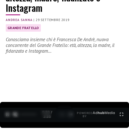
Instagram
ANDREA SANNA
|
29 SETTEMBRE 2019
GRANDE FRATELLO
Conosciamo insieme chi è Francesca De Andrè, nuova
concorrente del Grande Fratello: età, altezza, la madre, il
fidanzato e Instagram…
0:21 /
Ad
hub
Media
POWERED
1
/
2
3:35
BY