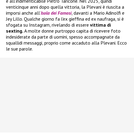
e all’indimenticabile Pietro Taricone. Nel 2025, quindi
venticinque anni dopo quella vittoria, la Plevani è riuscita a
imporsi anche all’
Isola dei Famosi
, davanti a Mario Adinolfi e
Jey Lillo. Qualche giorno fa l’ex gieffina ed ex naufraga, si è
sfogata su Instagram, rivelando di essere
vittima di
sexting.
A molte donne purtroppo capita di ricevere foto
indesiderate da parte di uomini, spesso accompagnate da
squallidi messaggi, proprio come accaduto alla Plevani. Ecco
le sue parole.