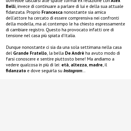
dovrebbe lasciarsi alle spalle l’ormai ex relazione con
Alex
Belli
, invece di continuare a parlare di lui e della sua attuale
fidanzata. Proprio
Francesca
nonostante sia amica
dell’attore ha cercato di essere comprensiva nei confronti
della modella, ma al contempo le ha chiesto espressamente
di cambiare registro. Questo ha provocato infatti ore di
tensione nel casa più spiata d’Italia.
Dunque nonostante ci sia da una sola settimana nella casa
del
Grande Fratello
, la bella
De Andrè
ha avuto modo di
farsi conoscere e sentire piuttosto bene! Ma andiamo a
vedere qualcosa in più di lei:
età
,
altezza
,
madre
, il
fidanzato
e dove seguirla su
Instagram
…