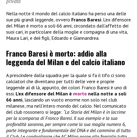
privata
Nella notte il mondo del calcio italiano ha perso una delle
sue più grandi leggende, ovvero
Franco Baresi
. L’ex difensore
del Milan è morto a soli 66 anni, circondato dall’affetto dei
suoi cari, in particolare della moglie e compagna di una vita,
Maura Lari, e deii figli, Edoardo e Giannandrea.
Franco Baresi è morto: addio alla
leggenda del Milan e del calcio italiano
A prescindere dalla squadra per la quale si fa il tifo ci sono
calciatori che diventano per tutti delle vere e proprie
leggende al di là, appunto, dei colori. Franco Baresi è uno di
essi.
L’ex difensore del Milan è
morto
nella notte a soli
66 anni
, lasciando un vuoto enorme non solo nel club
milanese, ma nell’intero mondo del calcio. Nel comunicato
del club rossonero si legge:
“La Storia del Milan è in lacrime
per la scomparsa di Franco Baresi. Il suo esempio e la sua
profondità saranno, per sempre come la sua maglia numero 6,
parte integrante e fondamentale del DNA e del cammino di tutto
il Club. Le condoglianze che AC Milan porge alla famiglia tutta