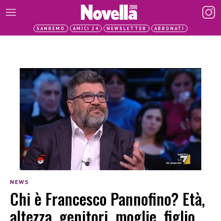
SANREMO
AMICI 24
NEWSLETTER
ABBONATI
NEWS
Chi è Francesco Pannofino? Età,
altezza, genitori, moglie, figlio,