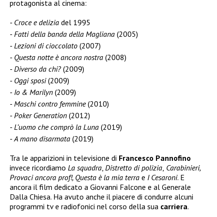
protagonista al cinema:
Croce e delizia
del 1995
Fatti della banda della Magliana
(2005)
Lezioni di cioccolato
(2007)
Questa notte è ancora nostra
(2008)
Diverso da chi?
(2009)
Oggi sposi
(2009)
Io & Marilyn
(2009)
Maschi contro femmine
(2010)
Poker Generation
(2012)
L’uomo che comprò la Luna
(2019)
A mano disarmata
(2019)
Tra le apparizioni in televisione di
Francesco Pannofino
invece ricordiamo
La squadra
,
Distretto di polizia
,
Carabinieri,
Provaci ancora prof!, Questa è la mia terra
e
I Cesaroni
. E
ancora il film dedicato a Giovanni Falcone e al Generale
Dalla Chiesa. Ha avuto anche il piacere di condurre alcuni
programmi tv e radiofonici nel corso della sua
carriera
.