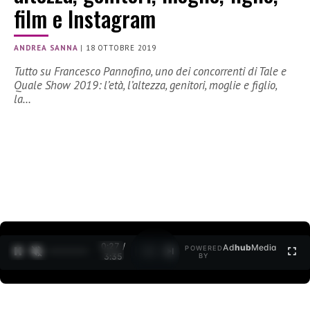
film e Instagram
ANDREA SANNA
|
18 OTTOBRE 2019
Tutto su Francesco Pannofino, uno dei concorrenti di Tale e
Quale Show 2019: l’età, l’altezza, genitori, moglie e figlio,
la…
0:28 /
Ad
hub
Media
POWERED
1
/
2
3:35
BY