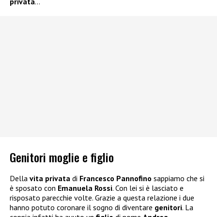
privata
…
Genitori moglie e figlio
Della
vita privata
di
Francesco Pannofino
sappiamo che si
è sposato con
Emanuela Rossi
. Con lei si è lasciato e
risposato parecchie volte. Grazie a questa relazione i due
hanno potuto coronare il sogno di diventare
genitori
. La
coppia infatti ha avuto un
figlio
di nome
Andrea
.