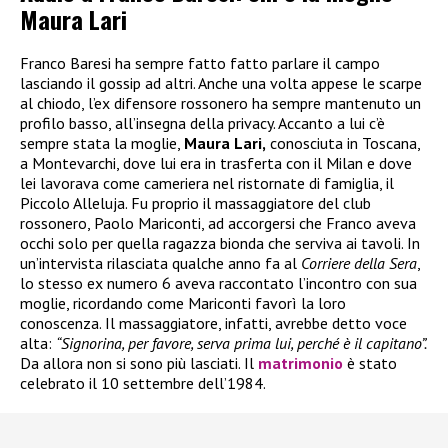
Maura Lari
Franco Baresi ha sempre fatto fatto parlare il campo
lasciando il gossip ad altri. Anche una volta appese le scarpe
al chiodo, l’ex difensore rossonero ha sempre mantenuto un
profilo basso, all’insegna della privacy. Accanto a lui c’è
sempre stata la moglie,
Maura Lari,
conosciuta in Toscana,
a Montevarchi, dove lui era in trasferta con il Milan e dove
lei lavorava come cameriera nel ristornate di famiglia, il
Piccolo Alleluja. Fu proprio il massaggiatore del club
rossonero, Paolo Mariconti, ad accorgersi che Franco aveva
occhi solo per quella ragazza bionda che serviva ai tavoli. In
un’intervista rilasciata qualche anno fa al
Corriere della Sera
,
lo stesso ex numero 6 aveva raccontato l’incontro con sua
moglie, ricordando come Mariconti favorì la loro
conoscenza. Il massaggiatore, infatti, avrebbe detto voce
alta:
“Signorina, per favore, serva prima lui, perché è il capitano”.
Da allora non si sono più lasciati. Il
matrimonio
è stato
celebrato il 10 settembre dell’1984.