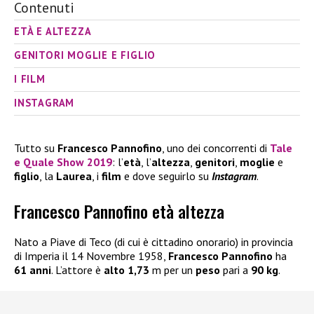
Contenuti
ETÀ E ALTEZZA
GENITORI MOGLIE E FIGLIO
I FILM
INSTAGRAM
Tutto su
Francesco Pannofino
, uno dei concorrenti di
Tale
e Quale Show 2019
: l’
età
, l’
altezza
,
genitori
,
moglie
e
figlio
, la
Laurea
, i
film
e dove seguirlo su
Instagram
.
Francesco Pannofino età altezza
Nato a Piave di Teco (di cui è cittadino onorario) in provincia
di Imperia il 14 Novembre 1958,
Francesco Pannofino
ha
61 anni
. L’attore è
alto 1,73
m per un
peso
pari a
90 kg
.