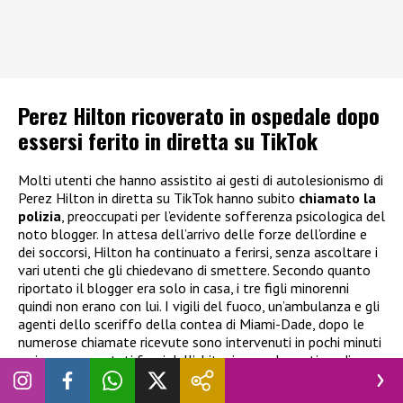
Perez Hilton ricoverato in ospedale dopo
essersi ferito in diretta su TikTok
Molti utenti che hanno assistito ai gesti di autolesionismo di
Perez Hilton in diretta su TikTok hanno subito
chiamato la
polizia
, preoccupati per l’evidente sofferenza psicologica del
noto blogger. In attesa dell’arrivo delle forze dell’ordine e
dei soccorsi, Hilton ha continuato a ferirsi, senza ascoltare i
vari utenti che gli chiedevano di smettere. Secondo quanto
riportato il blogger era solo in casa, i tre figli minorenni
quindi non erano con lui. I vigili del fuoco, un’ambulanza e gli
agenti dello sceriffo della contea di Miami-Dade, dopo le
numerose chiamate ricevute sono intervenuti in pochi minuti
e si sono appostati fuori dall’abitazione nel quartiere di
Westchester. Più tardi, l’ufficio dello sceriffo ha dichiarato
che Perez Hilton era stato
“tratto in salvo e trasportato dai