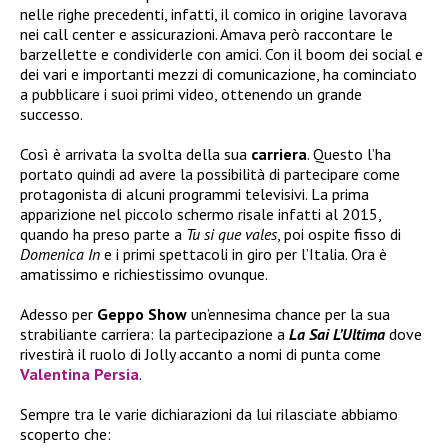
nelle righe precedenti, infatti, il comico in origine lavorava
nei call center e assicurazioni. Amava però raccontare le
barzellette e condividerle con amici. Con il boom dei social e
dei vari e importanti mezzi di comunicazione, ha cominciato
a pubblicare i suoi primi video, ottenendo un grande
successo.
Così è arrivata la svolta della sua
carriera
. Questo l’ha
portato quindi ad avere la possibilità di partecipare come
protagonista di alcuni programmi televisivi. La prima
apparizione nel piccolo schermo risale infatti al 2015,
quando ha preso parte a
Tu si que vales
, poi ospite fisso di
Domenica In
e i primi spettacoli in giro per l’Italia. Ora è
amatissimo e richiestissimo ovunque.
Adesso per
Geppo Show
un’ennesima chance per la sua
strabiliante carriera: la partecipazione a
La Sai L’Ultima
dove
rivestirà il ruolo di Jolly accanto a nomi di punta come
Valentina Persia
.
Sempre tra le varie dichiarazioni da lui rilasciate abbiamo
scoperto che: