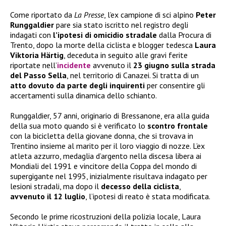
Come riportato da
La Presse
, l’ex campione di sci alpino
Peter
Runggaldier
pare sia stato iscritto nel registro degli
indagati con
l’ipotesi di omicidio stradale
dalla Procura di
Trento, dopo la morte della ciclista e blogger tedesca
Laura
Viktoria Härtig
, deceduta in seguito alle gravi ferite
riportate nell’
incidente
avvenuto il
23 giugno sulla strada
del Passo Sella
, nel territorio di Canazei. Si tratta di un
atto dovuto da parte degli inquirenti
per consentire gli
accertamenti sulla dinamica dello schianto.
Runggaldier, 57 anni, originario di Bressanone, era alla guida
della sua moto quando si è verificato lo
scontro frontale
con la bicicletta della giovane donna, che si trovava in
Trentino insieme al marito per il loro viaggio di nozze. L’ex
atleta azzurro, medaglia d’argento nella discesa libera ai
Mondiali del 1991 e vincitore della Coppa del mondo di
supergigante nel 1995, inizialmente risultava indagato per
lesioni stradali, ma dopo il
decesso della ciclista
,
avvenuto il 12 luglio
, l’ipotesi di reato è stata modificata.
Secondo le prime ricostruzioni della polizia locale, Laura