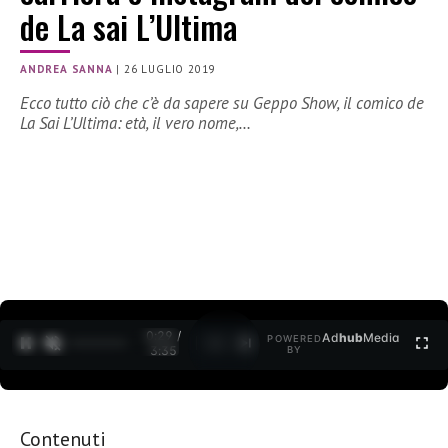
de La sai L’Ultima
ANDREA SANNA
|
26 LUGLIO 2019
Ecco tutto ciò che c’è da sapere su Geppo Show, il comico de
La Sai L’Ultima: età, il vero nome,…
0:30 /
Ad
hub
Media
POWERED
1
/
2
3:35
BY
Contenuti