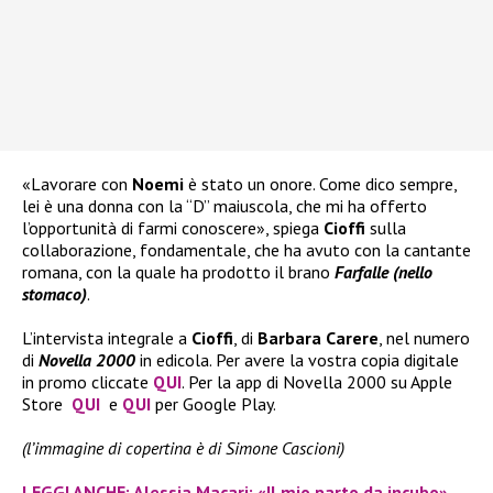
«Lavorare con
Noemi
è stato un onore. Come dico sempre,
lei è una donna con la “D” maiuscola, che mi ha offerto
l’opportunità di farmi conoscere», spiega
Cioffi
sulla
collaborazione, fondamentale, che ha avuto con la cantante
romana, con la quale ha prodotto il brano
Farfalle (nello
stomaco)
.
L’intervista integrale a
Cioffi
, di
Barbara Carere
, nel numero
di
Novella 2000
in edicola. Per avere la vostra copia digitale
in promo cliccate
QUI
. Per la app di Novella 2000 su Apple
Store
QUI
e
QUI
per Google Play.
(l’immagine di copertina è di Simone Cascioni)
LEGGI ANCHE: Alessia Macari: «Il mio parto da incubo»