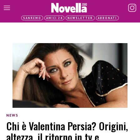
SANREMO
AMICI 24
NEWSLETTER
ABBONATI
NEWS
Chi è Valentina Persia? Origini,
altezza, il ritorno in tv e