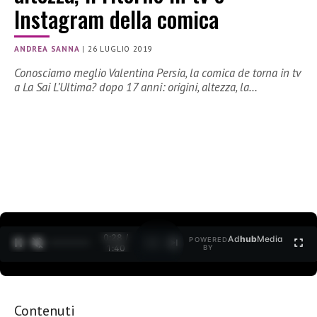
Instagram della comica
ANDREA SANNA
|
26 LUGLIO 2019
Conosciamo meglio Valentina Persia, la comica de torna in tv
a La Sai L’Ultima? dopo 17 anni: origini, altezza, la…
0:29 /
Ad
hub
Media
POWERED
1
/
2
1:40
BY
Contenuti