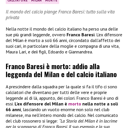
CALCIATORE
MILAN
MORTE
Il mondo del calcio piange Franco Baresi: tutto sulla vita
privata
Nella notte il mondo del calcio italiano ha perso una delle
sue più grandi leggende, ovvero
Franco Baresi
. L’ex difensore
del Milan è morto a soli 66 anni, circondato dall’affetto dei
suoi cari, in particolare della moglie e compagna di una vita,
Maura Lari, e deii figli, Edoardo e Giannandrea.
Franco Baresi è morto: addio alla
leggenda del Milan e del calcio italiano
A prescindere dalla squadra per la quale si fa il tifo ci sono
calciatori che diventano per tutti delle vere e proprie
leggende al di là, appunto, dei colori. Franco Baresi è uno di
essi.
L’ex difensore del Milan è
morto
nella notte a soli
66 anni
, lasciando un vuoto enorme non solo nel club
milanese, ma nell’intero mondo del calcio. Nel comunicato
del club rossonero si legge:
“La Storia del Milan è in lacrime
per la scomparsa di Franco Baresi. Il suo esempio e la sua