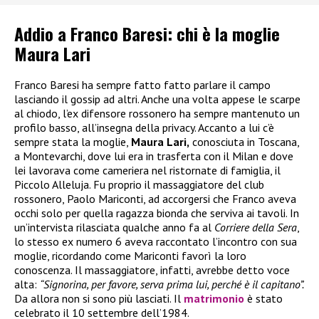
Addio a Franco Baresi: chi è la moglie
Maura Lari
Franco Baresi ha sempre fatto fatto parlare il campo
lasciando il gossip ad altri. Anche una volta appese le scarpe
al chiodo, l’ex difensore rossonero ha sempre mantenuto un
profilo basso, all’insegna della privacy. Accanto a lui c’è
sempre stata la moglie,
Maura Lari,
conosciuta in Toscana,
a Montevarchi, dove lui era in trasferta con il Milan e dove
lei lavorava come cameriera nel ristornate di famiglia, il
Piccolo Alleluja. Fu proprio il massaggiatore del club
rossonero, Paolo Mariconti, ad accorgersi che Franco aveva
occhi solo per quella ragazza bionda che serviva ai tavoli. In
un’intervista rilasciata qualche anno fa al
Corriere della Sera
,
lo stesso ex numero 6 aveva raccontato l’incontro con sua
moglie, ricordando come Mariconti favorì la loro
conoscenza. Il massaggiatore, infatti, avrebbe detto voce
alta:
“Signorina, per favore, serva prima lui, perché è il capitano”.
Da allora non si sono più lasciati. Il
matrimonio
è stato
celebrato il 10 settembre dell’1984.